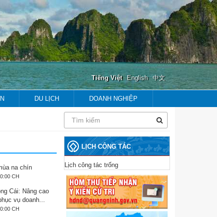
Tiếng Việt
English
中文
ẢN
DU LỊCH
DOANH NGHIỆP
prev
next
prev
next
LỊCH CÔNG TÁC
Lịch công tác trống
ùa na chín
40:00 CH
ng Cái: Nâng cao
phục vụ doanh...
20:00 CH