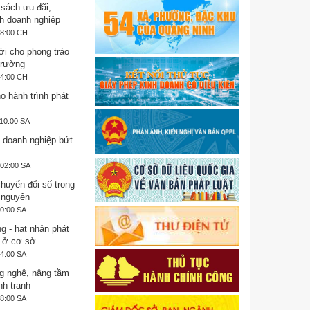
 sách ưu đãi,
h doanh nghiệp
28:00 CH
i cho phong trào
trường
44:00 CH
o hành trình phát
:10:00 SA
 doanh nghiệp bứt
:02:00 SA
huyển đổi số trong
 nguyện
10:00 SA
g - hạt nhân phát
 ở cơ sở
14:00 SA
g nghệ, nâng tầm
nh tranh
58:00 SA