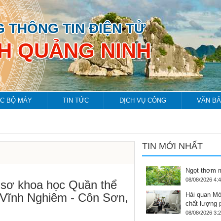
 THÔNG TIN ĐIỆN TỬ
NH QUẢNG NINH
C BỘ MÁY
TIN TỨC
DỊCH VỤ CÔNG
VĂN B
TIN MỚI NHẤT
Ngọt thơm m
08/08/2026 4:
 sơ khoa học Quần thể
- Vĩnh Nghiêm - Côn Sơn,
Hải quan Mó
chất lượng 
08/08/2026 3: