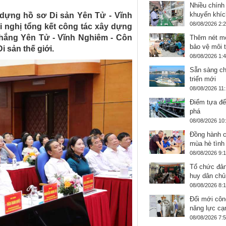
Nhiều chính
khuyến khíc
y dựng hồ sơ Di sản Yên Tử - Vĩnh
08/08/2026 2:
i nghị tổng kết công tác xây dựng
thắng Yên Tử - Vĩnh Nghiêm - Côn
Thêm nét mớ
bảo vệ môi 
 sản thế giới.
08/08/2026 1:
Sẵn sàng ch
triển mới
08/08/2026 11
Điểm tựa để
phá
08/08/2026 10
Đồng hành c
mùa hè tình
08/08/2026 9:
Tổ chức đản
huy dân chủ
08/08/2026 8:
Đổi mới côn
năng lực cạ
08/08/2026 7: