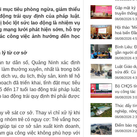
Gặp mặt kỷ
 mục tiêu phòng ngừa, giảm thiểu
truyền thống
động trái quy định của pháp luật.
06/08/2026 5:
ị bóc lột sức lao động là nhiệm vụ
Hội thảo “Mi
 mạng lưới phát hiện sớm, hỗ trợ
hoá biển Đầ
 các công việc ảnh hưởng đến học
06/08/2026 4:
Bình Liêu: 
lý từ cơ sở
gần người d
06/08/2026 4:
ần tư dân số, Quảng Ninh xác định
Luật Giáo d
 làm thường xuyên, nhất là trong bối
sửa đổi: Cú 
ịch vụ, du lịch, thủy sản, kinh tế hộ
06/08/2026 4:
oạch đã triển khai, tỉnh đặt mục tiêu
Bộ CHQS tỉn
đến 17 tuổi lao động trái pháp luật;
vụ công tác 
 lao động trái quy định thì phải được
06/08/2026 3:
Thúc đẩy tí
nghiệp, nôn
về sát cơ sở. Thay vì chỉ xử lý khi
06/08/2026 2:
ng nhóm trẻ có nguy cơ: Trẻ vắng học
Điểm báo ng
 giúp tại cơ sở sản xuất kinh doanh,
06/08/2026 2:
ham gia công việc không phù hợp với