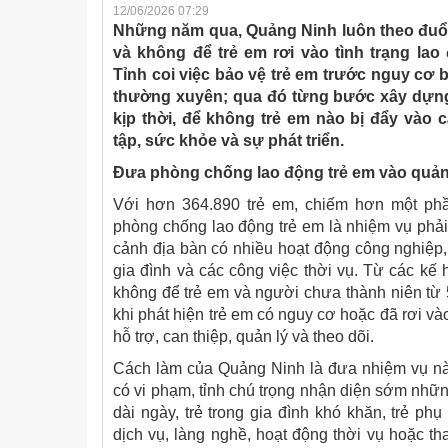
12/06/2026 07:29
Những năm qua, Quảng Ninh luôn theo đuổi
và không để trẻ em rơi vào tình trạng lao 
Tỉnh coi việc bảo vệ trẻ em trước nguy cơ b
thường xuyên; qua đó từng bước xây dựng
kịp thời, để không trẻ em nào bị đẩy vào
tập, sức khỏe và sự phát triển.
Đưa phòng chống lao động trẻ em vào quản 
Với hơn 364.890 trẻ em, chiếm hơn một ph
phòng chống lao động trẻ em là nhiệm vụ phải
cảnh địa bàn có nhiều hoạt động công nghiệp, d
gia đình và các công việc thời vụ. Từ các kế h
không để trẻ em và người chưa thành niên từ 5 
khi phát hiện trẻ em có nguy cơ hoặc đã rơi vào
hỗ trợ, can thiệp, quản lý và theo dõi.
Cách làm của Quảng Ninh là đưa nhiệm vụ này 
có vi phạm, tỉnh chú trọng nhận diện sớm nhữ
dài ngày, trẻ trong gia đình khó khăn, trẻ phụ
dịch vụ, làng nghề, hoạt động thời vụ hoặc t