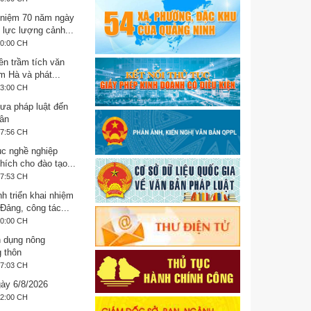
 niệm 70 năm ngày
 lực lượng cảnh...
30:00 CH
ền trầm tích văn
m Hà và phát...
53:00 CH
Đưa pháp luật đến
ân
37:56 CH
ục nghề nghiệp
hích cho đào tạo...
37:53 CH
h triển khai nhiệm
Đảng, công tác...
00:00 CH
n dụng nông
g thôn
37:03 CH
ày 6/8/2026
22:00 CH