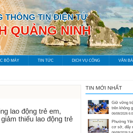
 THÔNG TIN ĐIỆN TỬ
NH QUẢNG NINH
C BỘ MÁY
TIN TỨC
DỊCH VỤ CÔNG
VĂN B
TIN MỚI NHẤT
Giữ vững tr
trên không 
ng lao động trẻ em,
06/08/2026 6:
iảm thiểu lao động trẻ
Phường Yên
cơ sở, đẩy
06/08/2026 5: