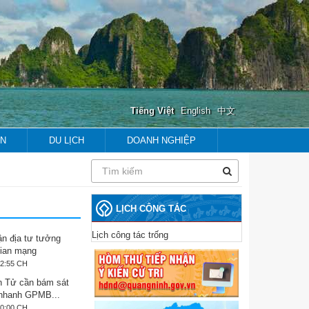
Tiếng Việt
English
中文
ẢN
DU LỊCH
DOANH NGHIỆP
prev
next
prev
next
LỊCH CÔNG TÁC
Lịch công tác trống
ận địa tư tưởng
gian mạng
02:55 CH
 Tử cần bám sát
 nhanh GPMB...
40:00 CH