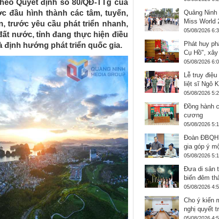
theo Quyết định số 80/QĐ-TTg của
 đầu hình thành các tâm, tuyến,
Quảng Ninh 
Miss World 
n, trước yêu cầu phát triển nhanh,
05/08/2026 6:
ất nước, tỉnh đang thực hiện điều
Phát huy ph
 định hướng phát triển quốc gia.
Cụ Hồ", xây
05/08/2026 6:
Lễ truy điệu
liệt sĩ Ngô 
05/08/2026 5:
Đồng hành c
cương
05/08/2026 5:
Đoàn ĐBQH 
gia góp ý mộ
05/08/2026 5:
Đưa di sản 
biến đêm thà
05/08/2026 4:
Cho ý kiến 
nghị quyết t
05/08/2026 4: