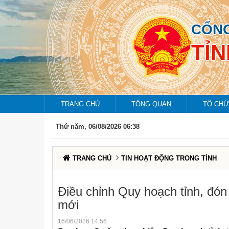
CỔNG
TỈ
TRANG CHỦ
TỔNG QUAN
TỔ CHỨ
Thứ năm, 06/08/2026 06:38
TRANG CHỦ
TIN HOẠT ĐỘNG TRONG TỈNH
Điều chỉnh Quy hoạch tỉnh, đón 
mới
16/06/2026 14:56