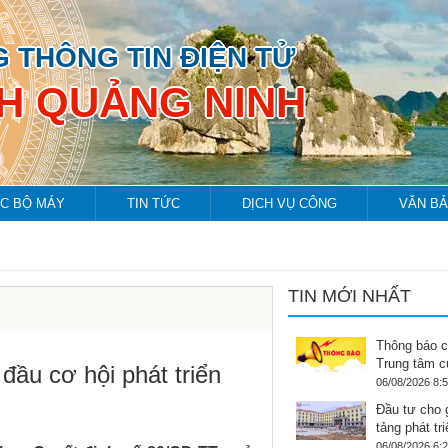
 THÔNG TIN ĐIỆN TỬ
NH QUẢNG NINH
C BỘ MÁY
TIN TỨC
DỊCH VỤ CÔNG
VĂN B
TIN MỚI NHẤT
Thông báo c
Trung tâm c
đầu cơ hội phát triển
06/08/2026 8:
Đầu tư cho 
tảng phát tr
06/08/2026 6: