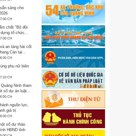
sẵn sàng cho
2026
37:00 CH
ẩm chất "Bộ đội
 dựng tổ chức...
07:00 CH
 và an táng hài cốt
Khang Cán tại...
26:00 CH
ùng phụ nữ biên
17:10 CH
Quảng Ninh tham
t số dự án luật...
16:00 CH
thành nguồn lực,
nh giá trị
56:00 CH
một số dự thảo
rình HĐND tỉnh
55:00 CH