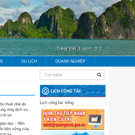
Tiếng Việt
English
中文
ẢN
DU LỊCH
DOANH NGHIỆP
prev
next
prev
next
LỊCH CÔNG TÁC
Lịch công tác trống
ho thuê nhà do
ung ứng dịch vụ...
53:00 SA
giáo dục - Nền
iển bền vững của...
28:00 SA