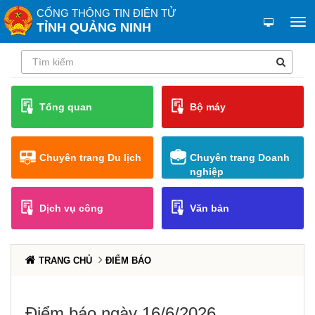
CỔNG THÔNG TIN ĐIỆN TỬ
TỈNH QUẢNG NINH
Tổng quan
Bộ máy
Chuyên trang Du lịch
Chuyên trang Doanh
nghiệp
Dịch vụ công
Văn bản
TRANG CHỦ
ĐIỂM BÁO
Điểm báo ngày 16/6/2026