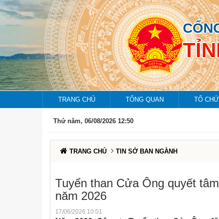
CỔNG
TỈ
TRANG CHỦ
TỔNG QUAN
TỔ CHỨ
Thứ năm, 06/08/2026 12:50
TRANG CHỦ
TIN SỞ BAN NGÀNH
Tuyển than Cửa Ông quyết tâm c
năm 2026
17/06/2026 10:01