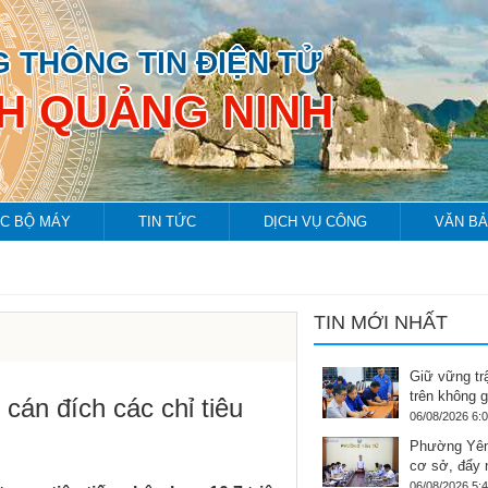
 THÔNG TIN ĐIỆN TỬ
NH QUẢNG NINH
C BỘ MÁY
TIN TỨC
DỊCH VỤ CÔNG
VĂN B
TIN MỚI NHẤT
Giữ vững tr
trên không 
án đích các chỉ tiêu
06/08/2026 6:
Phường Yên
cơ sở, đẩy
06/08/2026 5: