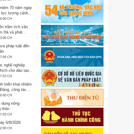
 niệm 70 năm ngày
 lực lượng cảnh...
30:00 CH
ền trầm tích văn
m Hà và phát...
53:00 CH
Đưa pháp luật đến
ân
37:56 CH
ục nghề nghiệp
hích cho đào tạo...
37:53 CH
h triển khai nhiệm
Đảng, công tác...
00:00 CH
n dụng nông
g thôn
37:03 CH
ày 6/8/2026
22:00 CH