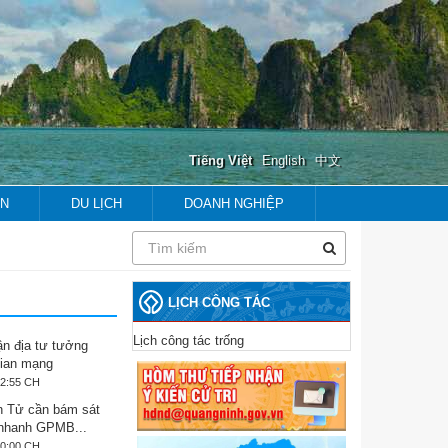
Tiếng Việt
English
中文
ẢN
DU LỊCH
DOANH NGHIỆP
prev
next
prev
next
LỊCH CÔNG TÁC
Lịch công tác trống
ận địa tư tưởng
gian mạng
02:55 CH
 Tử cần bám sát
 nhanh GPMB...
40:00 CH