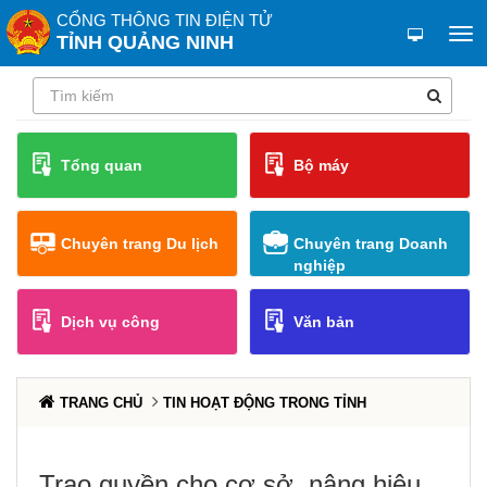
CỔNG THÔNG TIN ĐIỆN TỬ
TỈNH QUẢNG NINH
Tổng quan
Bộ máy
Chuyên trang Du lịch
Chuyên trang Doanh
nghiệp
Dịch vụ công
Văn bản
TRANG CHỦ
TIN HOẠT ĐỘNG TRONG TỈNH
Trao quyền cho cơ sở, nâng hiệu