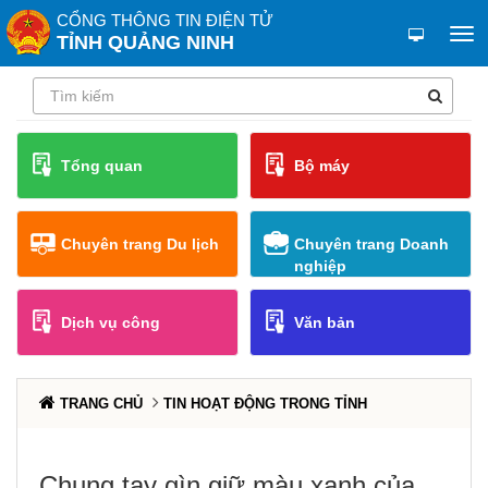
CỔNG THÔNG TIN ĐIỆN TỬ
TỈNH QUẢNG NINH
Tổng quan
Bộ máy
Chuyên trang Du lịch
Chuyên trang Doanh
nghiệp
Dịch vụ công
Văn bản
TRANG CHỦ
TIN HOẠT ĐỘNG TRONG TỈNH
Chung tay gìn giữ màu xanh của