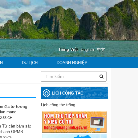
Tiếng Việt
English
中文
ẢN
DU LỊCH
DOANH NGHIỆP
prev
next
prev
next
LỊCH CÔNG TÁC
Lịch công tác trống
ận địa tư tưởng
gian mạng
02:55 CH
 Tử cần bám sát
 nhanh GPMB...
40:00 CH