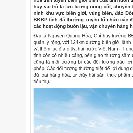
hóa trên tuyến biên giới biển của tỉnh luôn 
huy vai trò là lực lượng nòng cốt, chuyên 
ninh khu vực biên giới, vùng biển, đảo Đ
BĐBP tỉnh đã thường xuyên tổ chức các đ
các hoạt động buôn lậu, vận chuyển hàng hó
Đại tá Nguyễn Quang Hòa, Chỉ huy trưởng BĐB
quản lý rộng, với 124km đường biên giới lãnh h
và thềm lục địa giữa hai nước Việt Nam - Trung
tỉnh còn có nhiều cảng, bến giao thương sầm uấ
cũng là môi trường bị các đối tượng xấu lợ
phép. Các đối tượng thường triệt để lợi dụng 
đủ loại hàng hóa, từ thủy hải sản, thực phẩm đ
tiêu thụ.