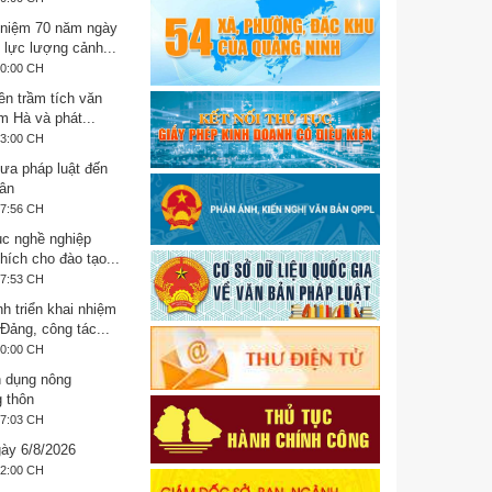
 niệm 70 năm ngày
 lực lượng cảnh...
30:00 CH
ền trầm tích văn
m Hà và phát...
53:00 CH
Đưa pháp luật đến
ân
37:56 CH
ục nghề nghiệp
hích cho đào tạo...
37:53 CH
h triển khai nhiệm
Đảng, công tác...
00:00 CH
n dụng nông
g thôn
37:03 CH
ày 6/8/2026
22:00 CH