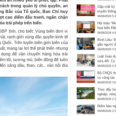
tiềm ẩn nhiều yếu tố phức tạp. Phát
trách trong quản lý chủ quyền, an
Gặp mặt kỷ
ông Bắc của Tổ quốc, Ban Chỉ huy
truyền thống
06/08/2026 5:
ợt cao điểm đấu tranh, ngăn chặn
a trái phép trên biển.
Hội thảo “Mi
hoá biển Đầ
P tỉnh, cho biết: Vùng biển đơn vị
06/08/2026 4:
ải, ranh giới vùng đặc quyền kinh tế
Bình Liêu: 
 Quốc. Trên tuyến biên giới biển của
gần người d
t, mang lại lợi thế phát triển nhưng
06/08/2026 4:
i dụng để vận chuyển hàng hóa trái
Luật Giáo d
đêm tối, sương mù, biển động để tuồn
sửa đổi: Cú 
ến xăng dầu, than, cát... vào nội địa
06/08/2026 4:
Bộ CHQS tỉn
vụ công tác 
06/08/2026 3:
Thúc đẩy tí
nghiệp, nôn
06/08/2026 2:
Điểm báo ng
06/08/2026 2: