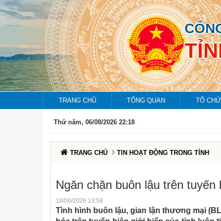
CỔNG
TỈ
TRANG CHỦ
TỔNG QUAN
TỔ CHỨ
Thứ năm, 06/08/2026 22:18
TRANG CHỦ
TIN HOẠT ĐỘNG TRONG TỈNH
Ngăn chặn buôn lậu trên tuyến
18/06/2026 13:58
Tình hình buôn lậu, gian lận thương mại (B