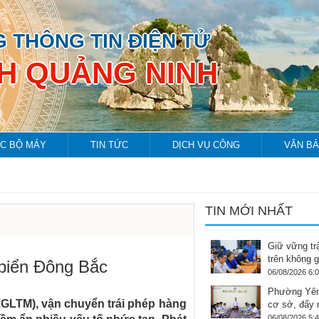
 THÔNG TIN ĐIỆN TỬ
NH QUẢNG NINH
C BỘ MÁY
TIN TỨC
DỊCH VỤ CÔNG
VĂN B
TIN MỚI NHẤT
Giữ vững tr
trên không 
 biển Đông Bắc
06/08/2026 6:
Phường Yên
LGLTM), vận chuyển trái phép hàng
cơ sở, đẩy
06/08/2026 5: