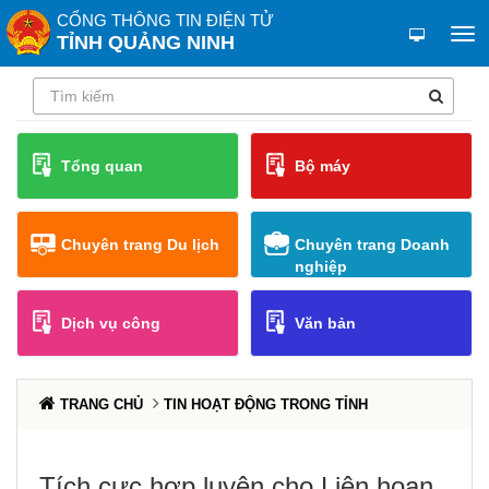
CỔNG THÔNG TIN ĐIỆN TỬ
TỈNH QUẢNG NINH
Tổng quan
Bộ máy
Chuyên trang Du lịch
Chuyên trang Doanh
nghiệp
Dịch vụ công
Văn bản
TRANG CHỦ
TIN HOẠT ĐỘNG TRONG TỈNH
Tích cực hợp luyện cho Liên hoan