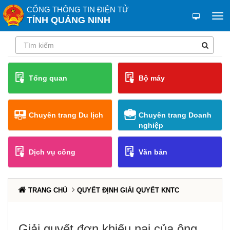
CỔNG THÔNG TIN ĐIỆN TỬ
TỈNH QUẢNG NINH
Tổng quan
Bộ máy
Chuyên trang Du lịch
Chuyên trang Doanh
nghiệp
Dịch vụ công
Văn bản
TRANG CHỦ
QUYẾT ĐỊNH GIẢI QUYẾT KNTC
Giải quyết đơn khiếu nại của ông