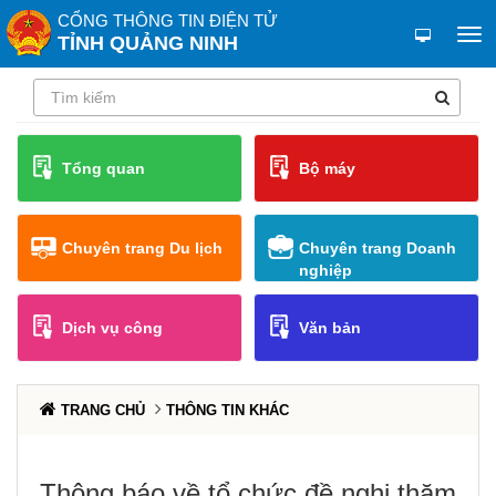
CỔNG THÔNG TIN ĐIỆN TỬ
TỈNH QUẢNG NINH
Tổng quan
Bộ máy
Chuyên trang Du lịch
Chuyên trang Doanh
nghiệp
Dịch vụ công
Văn bản
TRANG CHỦ
THÔNG TIN KHÁC
Thông báo về tổ chức đề nghị thăm