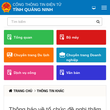
CỔNG THÔNG TIN ĐIỆN TỬ
TỈNH QUẢNG NINH
Tổng quan
Bộ máy
Chuyên trang Du lịch
Chuyên trang Doanh
nghiệp
Dịch vụ công
Văn bản
TRANG CHỦ
THÔNG TIN KHÁC
Thông báo về tổ chức đề nghị thăm