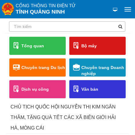
CỔNG THÔNG TIN ĐIỆN TỬ
TỈNH QUẢNG NINH
Tổng quan
Bộ máy
Chuyên trang Du lịch
Chuyên trang Doanh
nghiệp
Dịch vụ công
Văn bản
CHỦ TỊCH QUỐC HỘI NGUYỄN THỊ KIM NGÂN
THĂM, TẶNG QUÀ TẾT CÁC XÃ BIÊN GIỚI HẢI
HÀ, MÓNG CÁI