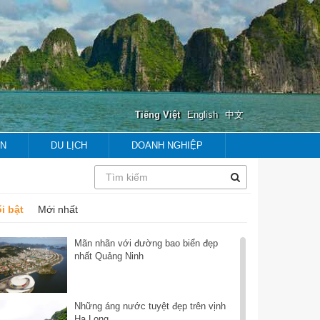
Tiếng Việt
English
中文
ẢN
DU LỊCH
DOANH NGHIỆP
prev
next
prev
next
i bật
Mới nhất
Mãn nhãn với đường bao biển đẹp
nhất Quảng Ninh
Những áng nước tuyệt đẹp trên vịnh
Hạ Long