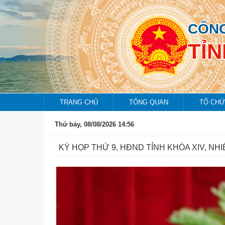
CỔNG
TỈ
TRANG CHỦ
TỔNG QUAN
TỔ CHỨ
Thứ bảy, 08/08/2026 14:56
KỲ HỌP THỨ 9, HĐND TỈNH KHÓA XIV, NHI