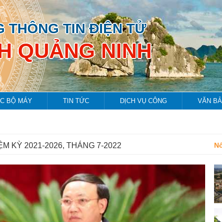
 THÔNG TIN ĐIỆN TỬ
NH QUẢNG NINH
C BỘ MÁY
TIN TỨC
DỊCH VỤ CÔNG
VĂN B
ỆM KỲ 2021-2026, THÁNG 7-2022
Nổ