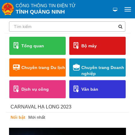
CỔNG THÔNG TIN ĐIỆN TỬ
TỈNH QUẢNG NINH
Tổng quan
Bộ máy
Chuyên trang Du lịch
Chuyên trang Doanh
nghiệp
Dịch vụ công
Văn bản
CARNAVAL HẠ LONG 2023
Nổi bật
Mới nhất