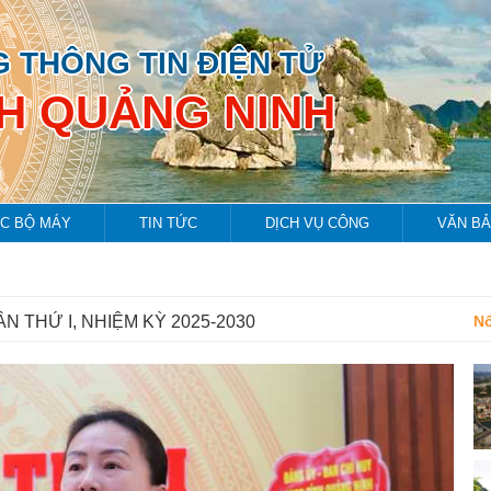
 THÔNG TIN ĐIỆN TỬ
NH QUẢNG NINH
C BỘ MÁY
TIN TỨC
DỊCH VỤ CÔNG
VĂN B
N THỨ I, NHIỆM KỲ 2025-2030
Nổ