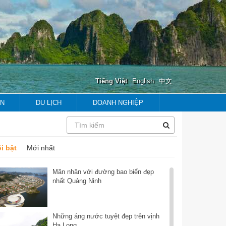
Tiếng Việt
English
中文
ẢN
DU LỊCH
DOANH NGHIỆP
prev
next
prev
next
i bật
Mới nhất
Mãn nhãn với đường bao biển đẹp
nhất Quảng Ninh
Những áng nước tuyệt đẹp trên vịnh
Hạ Long