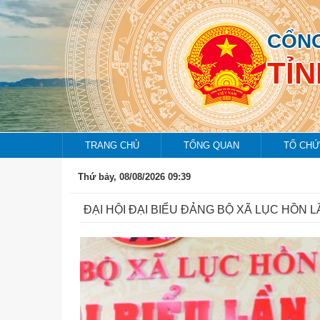
CỔNG
TỈ
TRANG CHỦ
TỔNG QUAN
TỔ CHỨ
Thứ bảy, 08/08/2026 09:39
ĐẠI HỘI ĐẠI BIỂU ĐẢNG BỘ XÃ LỤC HỒN LẦ