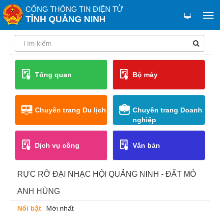
CỔNG THÔNG TIN ĐIỆN TỬ
TỈNH QUẢNG NINH
Tổng quan
Bộ máy
Chuyên trang Du lịch
Chuyên trang Doanh
nghiệp
Dịch vụ công
Văn bản
RỰC RỠ ĐẠI NHẠC HỘI QUẢNG NINH - ĐẤT MỎ
ANH HÙNG
Nổi bật
Mới nhất