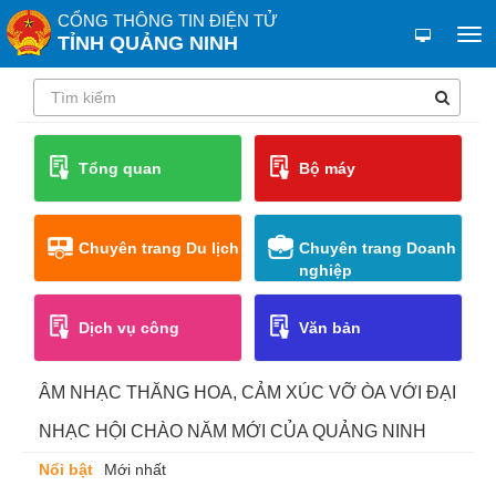
CỔNG THÔNG TIN ĐIỆN TỬ
TỈNH QUẢNG NINH
Tổng quan
Bộ máy
Chuyên trang Du lịch
Chuyên trang Doanh
nghiệp
Dịch vụ công
Văn bản
ÂM NHẠC THĂNG HOA, CẢM XÚC VỠ ÒA VỚI ĐẠI
NHẠC HỘI CHÀO NĂM MỚI CỦA QUẢNG NINH
Nổi bật
Mới nhất