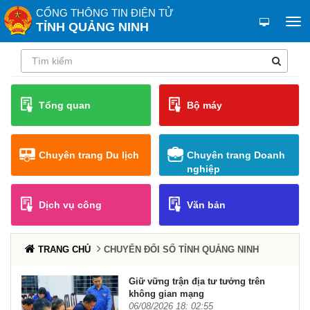
CỔNG THÔNG TIN ĐIỆN TỬ
TỈNH QUẢNG NINH
Tổng quan
Bộ máy
Chuyên trang Du lịch
Chuyên trang Doanh
nghiệp
Dịch vụ công
Văn bản
TRANG CHỦ
CHUYỂN ĐỔI SỐ TỈNH QUẢNG NINH
Giữ vững trận địa tư tưởng trên
không gian mạng
06/08/2026 18: 02:55