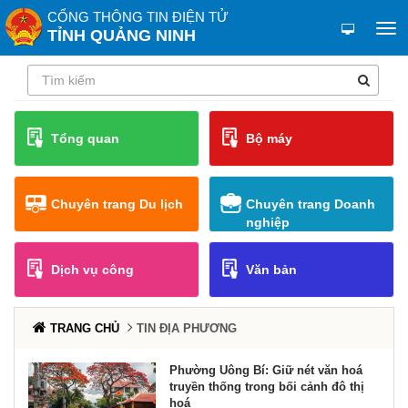
CỔNG THÔNG TIN ĐIỆN TỬ
TỈNH QUẢNG NINH
Tổng quan
Bộ máy
Chuyên trang Du lịch
Chuyên trang Doanh
nghiệp
Dịch vụ công
Văn bản
TRANG CHỦ
TIN ĐỊA PHƯƠNG
Phường Uông Bí: Giữ nét văn hoá
truyền thống trong bối cảnh đô thị
hoá