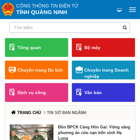
CỔNG THÔNG TIN ĐIỆN TỬ
TỈNH QUẢNG NINH
Tổng quan
Bộ máy
Chuyên trang Du lịch
Chuyên trang Doanh
nghiệp
Dịch vụ công
Văn bản
TRANG CHỦ
TIN SỞ BAN NGÀNH
Đồn BPCK Cảng Hòn Gai: Vững vàng
phương án cứu nạn trên vịnh Hạ
Long