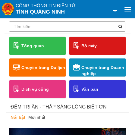
CỔNG THÔNG TIN ĐIỆN TỬ
TỈNH QUẢNG NINH
Tổng quan
Bộ máy
Chuyên trang Du lịch
Chuyên trang Doanh
nghiệp
Dịch vụ công
Văn bản
ĐÊM TRI ÂN - THẮP SÁNG LÒNG BIẾT ƠN
Nổi bật
Mới nhất