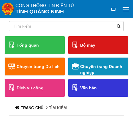
CỔNG THÔNG TIN ĐIỆN TỬ
TỈNH QUẢNG NINH
Tổng quan
Bộ máy
Chuyên trang Du lịch
Chuyên trang Doanh
nghiệp
Dịch vụ công
Văn bản
TRANG CHỦ
TÌM KIẾM