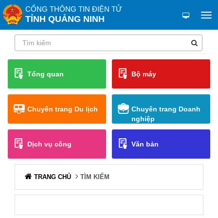
CỔNG THÔNG TIN ĐIỆN TỬ
TỈNH QUẢNG NINH
Tổng quan
Bộ máy
Chuyên trang Du lịch
Chuyên trang Doanh
nghiệp
Dịch vụ công
Văn bản
TRANG CHỦ
TÌM KIẾM