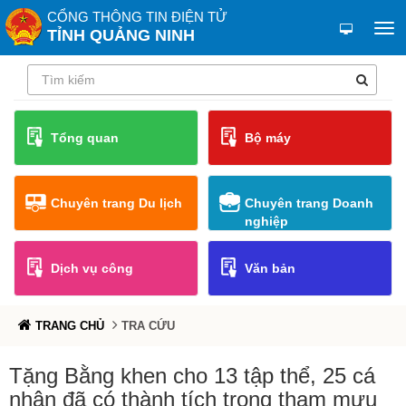
CỔNG THÔNG TIN ĐIỆN TỬ
TỈNH QUẢNG NINH
Tổng quan
Bộ máy
Chuyên trang Du lịch
Chuyên trang Doanh
nghiệp
Dịch vụ công
Văn bản
TRANG CHỦ
TRA CỨU
Tặng Bằng khen cho 13 tập thể, 25 cá
nhân đã có thành tích trong tham mưu