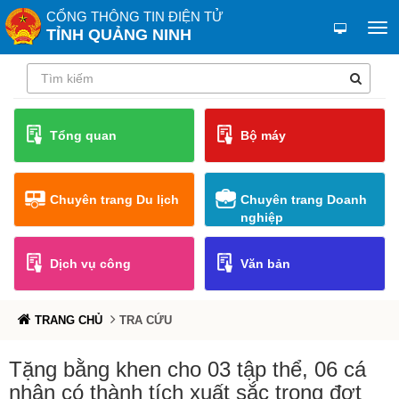
CỔNG THÔNG TIN ĐIỆN TỬ
TỈNH QUẢNG NINH
Tổng quan
Bộ máy
Chuyên trang Du lịch
Chuyên trang Doanh
nghiệp
Dịch vụ công
Văn bản
TRANG CHỦ
TRA CỨU
Tặng bằng khen cho 03 tập thể, 06 cá
nhân có thành tích xuất sắc trong đợt