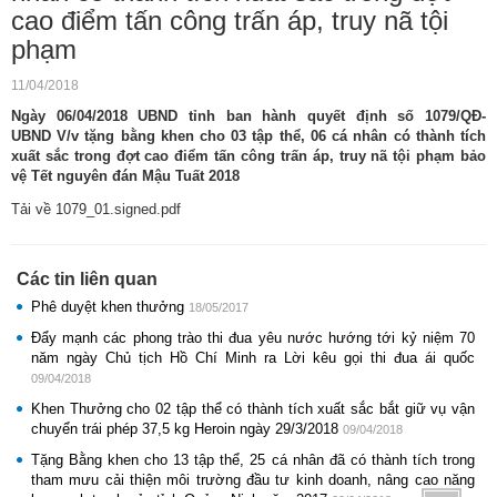
cao điểm tấn công trấn áp, truy nã tội
phạm
11/04/2018
Ngày 06/04/2018 UBND tỉnh ban hành quyết định số 1079/QĐ-
UBND V/v tặng bằng khen cho 03 tập thể, 06 cá nhân có thành tích
xuất sắc trong đợt cao điểm tấn công trấn áp, truy nã tội phạm bảo
vệ Tết nguyên đán Mậu Tuất 2018
Tải về 1079_01.signed.pdf
Các tin liên quan
Phê duyệt khen thưởng
18/05/2017
Đẩy mạnh các phong trào thi đua yêu nước hướng tới kỷ niệm 70
năm ngày Chủ tịch Hồ Chí Minh ra Lời kêu gọi thi đua ái quốc
09/04/2018
Khen Thưởng cho 02 tập thể có thành tích xuất sắc bắt giữ vụ vận
chuyển trái phép 37,5 kg Heroin ngày 29/3/2018
09/04/2018
Tặng Bằng khen cho 13 tập thể, 25 cá nhân đã có thành tích trong
tham mưu cải thiện môi trường đầu tư kinh doanh, nâng cao năng