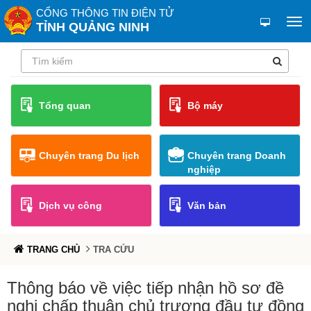
CỔNG THÔNG TIN ĐIỆN TỬ
TỈNH QUẢNG NINH
Tổng quan
Bộ máy
Chuyên trang Du lịch
Chuyên trang Doanh
nghiệp
Dịch vụ công
Văn bản
TRANG CHỦ
TRA CỨU
Thông báo về việc tiếp nhận hồ sơ đề
nghị chấp thuận chủ trương đầu tư đồng