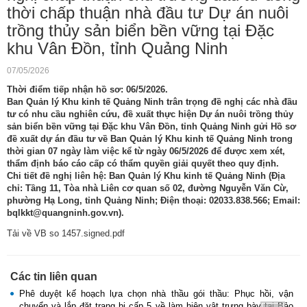
thời chấp thuận nhà đầu tư Dự án nuôi
trồng thủy sản biển bền vững tại Đặc
khu Vân Đồn, tỉnh Quảng Ninh
07/05/2026
​Thời điểm tiếp nhận hồ sơ: 06/5/2026.
Ban Quản lý Khu kinh tế Quảng Ninh trân trọng đề nghị các nhà đầu
tư có nhu cầu nghiên cứu, đề xuất thực hiện Dự án nuôi trồng thủy
sản biển bền vững tại Đặc khu Vân Đồn, tỉnh Quảng Ninh gửi Hồ sơ
đề xuất dự án đầu tư về Ban Quản lý Khu kinh tế Quảng Ninh trong
thời gian 07 ngày làm việc kể từ ngày 06/5/2026 để được xem xét,
thẩm định báo cáo cấp có thẩm quyền giải quyết theo quy định.
Chi tiết đề nghị liên hệ: Ban Quản lý Khu kinh tế Quảng Ninh (Địa
chỉ: Tầng 11, Tòa nhà Liên cơ quan số 02, đường Nguyễn Văn Cừ,
phường Hạ Long, tỉnh Quảng Ninh; Điện thoại: 02033.838.566; Email:
bqlkkt@quangninh.gov.vn).
Tải về VB so 1457.signed.pdf
Các tin liên quan
Phê duyệt kế hoạch lựa chọn nhà thầu gói thầu: Phục hồi, vận
chuyển và lắp đặt trang bị cấp 5 về làm hiện vật trưng bày tại Bảo