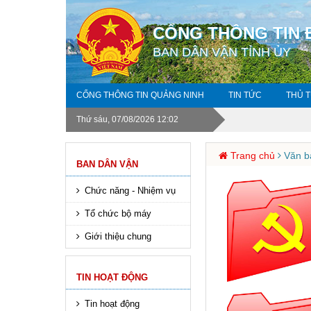
CỔNG THÔNG TIN 
BAN DÂN VẬN TỈNH ỦY
CỔNG THÔNG TIN QUẢNG NINH
TIN TỨC
THỦ 
Thứ sáu, 07/08/2026 12:03
Trang chủ
Văn bả
BAN DÂN VẬN
Chức năng - Nhiệm vụ
Tổ chức bộ máy
Giới thiệu chung
TIN HOẠT ĐỘNG
Tin hoạt động