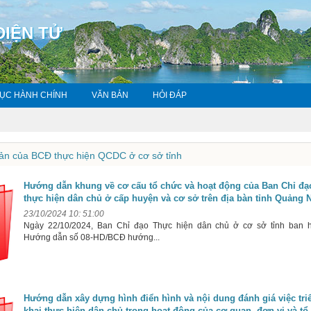
ĐIỆN TỬ
TỤC HÀNH CHÍNH
VĂN BẢN
HỎI ĐÁP
n của BCĐ thực hiện QCDC ở cơ sở tỉnh
Hướng dẫn khung về cơ cấu tổ chức và hoạt động của Ban Chỉ đạ
thực hiện dân chủ ở cấp huyện và cơ sở trên địa bàn tỉnh Quảng 
23/10/2024 10: 51:00
Ngày 22/10/2024, Ban Chỉ đạo Thực hiện dân chủ ở cơ sở tỉnh ban 
Hướng dẫn số 08-HD/BCĐ hướng...
Hướng dẫn xây dựng hình điển hình và nội dung đánh giá việc tri
khai thực hiện dân chủ trong hoạt động của cơ quan, đơn vị và tổ