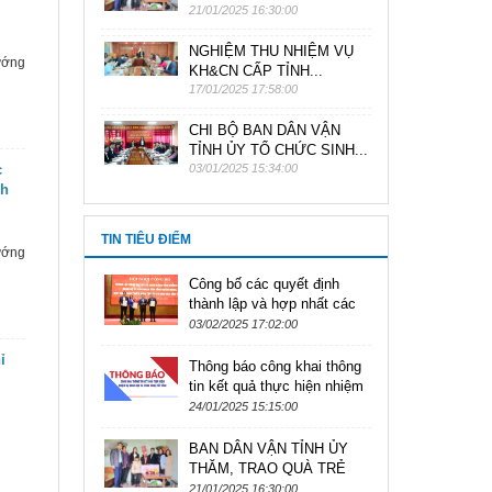
21/01/2025 16:30:00
NGHIỆM THU NHIỆM VỤ
ướng
KH&CN CẤP TỈNH...
17/01/2025 17:58:00
CHI BỘ BAN DÂN VẬN
TỈNH ỦY TỔ CHỨC SINH...
c
03/01/2025 15:34:00
nh
TIN TIÊU ĐIỂM
ướng
Công bố các quyết định
thành lập và hợp nhất các
Đảng bộ, cơ quan trực
03/02/2025 17:02:00
thuộc Tỉnh ủy
ỉ
Thông báo công khai thông
tin kết quả thực hiện nhiệm
vụ khoa học và công nghệ
24/01/2025 15:15:00
cấp tỉnh
BAN DÂN VẬN TỈNH ỦY
THĂM, TRAO QUÀ TRẺ
EM KHÓ KHĂN NHÂN DỊP
21/01/2025 16:30:00