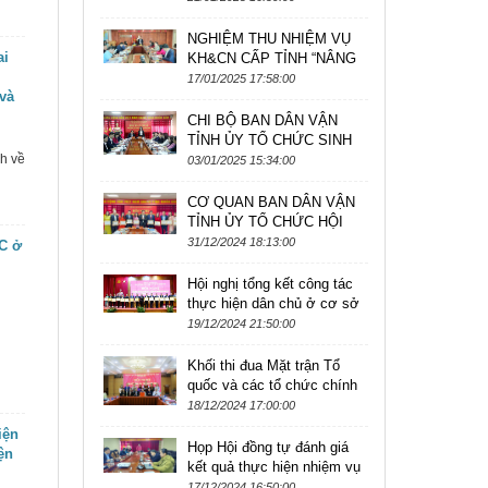
TẾT NGUYÊN ĐÁN ẤT TỴ
2025 TẠI HUYỆN BÌNH
NGHIỆM THU NHIỆM VỤ
LIÊU
ai
KH&CN CẤP TỈNH “NÂNG
CAO CHẤT LƯỢNG, HIỆU
17/01/2025 17:58:00
 và
QUẢ THỰC HIỆN DÂN CHỦ
Ở CẤP XÃ TRÊN ĐỊA...
CHI BỘ BAN DÂN VẬN
TỈNH ỦY TỔ CHỨC SINH
h về
HOẠT THƯỜNG KỲ
03/01/2025 15:34:00
THÁNG 01 NĂM 2025
CƠ QUAN BAN DÂN VẬN
TỈNH ỦY TỔ CHỨC HỘI
NGHỊ CÁN BỘ, CÔNG
31/12/2024 18:13:00
C ở
CHỨC, NGƯỜI LAO ĐỘNG
NĂM 2025
Hội nghị tổng kết công tác
thực hiện dân chủ ở cơ sở
năm 2024, triển khai nhiệm
19/12/2024 21:50:00
vụ năm 2025
Khối thi đua Mặt trận Tổ
quốc và các tổ chức chính
trị - xã hội tỉnh tổng kết công
18/12/2024 17:00:00
tác thi đua năm 2024
iện
Họp Hội đồng tự đánh giá
ện
kết quả thực hiện nhiệm vụ
khoa học và công nghệ cấp
17/12/2024 16:50:00