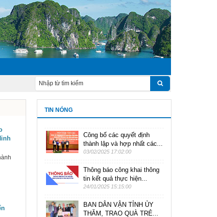
TIN NÓNG
o
Công bố các quyết định
Ninh
thành lập và hợp nhất các...
03/02/2025 17:02:00
hành
Thông báo công khai thông
tin kết quả thực hiện...
24/01/2025 15:15:00
BAN DÂN VẬN TỈNH ỦY
ển
THĂM, TRAO QUÀ TRẺ...