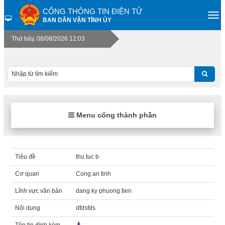
CỔNG THÔNG TIN ĐIỆN TỬ
BAN DÂN VẬN TỈNH ỦY
Thứ bảy, 08/08/2026 12:03
Menu cổng thành phần
Tiêu đề
thu tuc b
Cơ quan
Cong an tinh
Lĩnh vực văn bản
dang ky phuong tien
Nội dung
dfdsfds