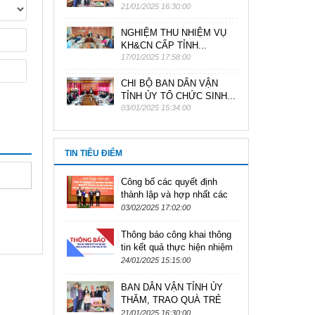
21/01/2025 16:30:00
NGHIỆM THU NHIỆM VỤ
KH&CN CẤP TỈNH...
17/01/2025 17:58:00
CHI BỘ BAN DÂN VẬN
TỈNH ỦY TỔ CHỨC SINH...
03/01/2025 15:34:00
TIN TIÊU ĐIỂM
Công bố các quyết định
thành lập và hợp nhất các
Đảng bộ, cơ quan trực
03/02/2025 17:02:00
thuộc Tỉnh ủy
Thông báo công khai thông
tin kết quả thực hiện nhiệm
vụ khoa học và công nghệ
24/01/2025 15:15:00
cấp tỉnh
BAN DÂN VẬN TỈNH ỦY
THĂM, TRAO QUÀ TRẺ
EM KHÓ KHĂN NHÂN DỊP
21/01/2025 16:30:00