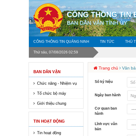
CỔNG THÔNG TIN 
BAN DÂN VẬN TỈNH ỦY
CỔNG THÔNG TIN QUẢNG NINH
TIN TỨC
THỦ 
Thứ sáu, 07/08/2026 02:59
Trang chủ
Văn bả
BAN DÂN VẬN
Số ký hiệu
Chức năng - Nhiệm vụ
Tổ chức bộ máy
Ngày ban hành
Giới thiệu chung
Cơ quan ban
hành
TIN HOẠT ĐỘNG
Lĩnh vực văn
bản
Tin hoạt động