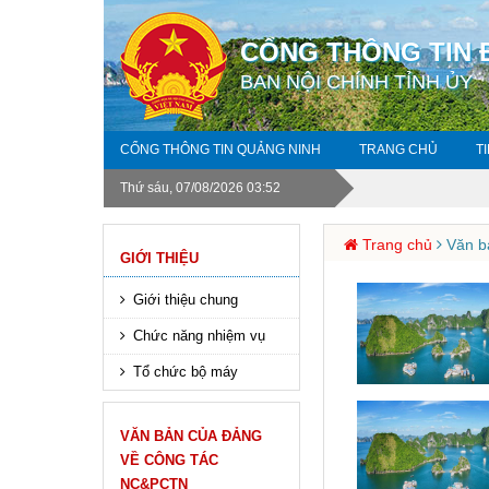
CỔNG THÔNG TIN 
BAN NỘI CHÍNH TỈNH ỦY
CỔNG THÔNG TIN QUẢNG NINH
TRANG CHỦ
T
Thứ sáu, 07/08/2026 03:52
Trang chủ
Văn b
GIỚI THIỆU
Giới thiệu chung
Chức năng nhiệm vụ
Tổ chức bộ máy
VĂN BẢN CỦA ĐẢNG
VỀ CÔNG TÁC
NC&PCTN