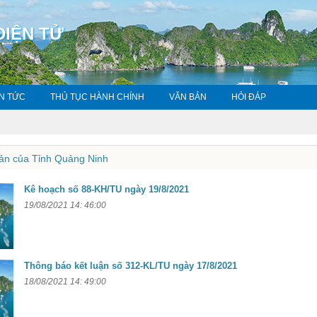
ĐIỆN TỬ
IN TỨC
THỦ TỤC HÀNH CHÍNH
VĂN BẢN
HỎI ĐÁP
ản của Tỉnh Quảng Ninh
Kê hoạch số 88-KH/TU ngày 19/8/2021
19/08/2021 14: 46:00
Thông báo kết luận số 312-KL/TU ngày 17/8/2021
18/08/2021 14: 49:00