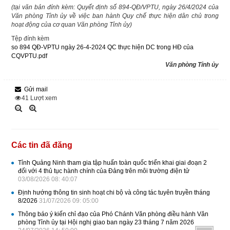
(tại văn bản đính kèm: Quyết định số 894-QĐ/VPTU, ngày 26/4/2024 của
Văn phòng Tỉnh ủy về việc ban hành Quy chế thực hiện dân chủ trong
hoạt động của cơ quan Văn phòng Tỉnh ủy)
Tệp đính kèm
so 894 QĐ-VPTU ngày 26-4-2024 QC thực hiện DC trong HĐ của
CQVPTU.pdf
Văn phòng Tỉnh ủy
Gửi mail
41
Lượt xem
Các tin đã đăng
Tỉnh Quảng Ninh tham gia tập huấn toàn quốc triển khai giai đoạn 2
đối với 4 thủ tục hành chính của Đảng trên môi trường điện tử
03/08/2026 08: 40:07
Định hướng thông tin sinh hoạt chi bộ và công tác tuyên truyền tháng
8/2026
31/07/2026 09: 05:00
Thông báo ý kiến chỉ đạo của Phó Chánh Văn phòng điều hành Văn
phòng Tỉnh ủy tại Hội nghị giao ban ngày 23 tháng 7 năm 2026