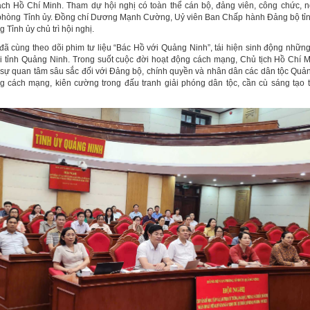
ch Hồ Chí Minh. Tham dự hội nghị có toàn thể cán bộ, đảng viên, công chức, n
hòng Tỉnh ủy. Đồng chí Dương Mạnh Cường, Uỷ viên Ban Chấp hành Đảng bộ tỉnh
Tỉnh ủy chủ trì hội nghị.
u đã cùng theo dõi phim tư liệu “Bác Hồ với Quảng Ninh”, tái hiện sinh động nhữn
ại tỉnh Quảng Ninh. Trong suốt cuộc đời hoạt động cách mạng, Chủ tịch Hồ Chí M
 sự quan tâm sâu sắc đối với Đảng bộ, chính quyền và nhân dân các dân tộc Quả
g cách mạng, kiên cường trong đấu tranh giải phóng dân tộc, cần cù sáng tạo t