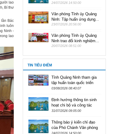
gười lao
24/07/2026 14:50:00
, Bí thư
Văn phòng Tỉnh ủy Quảng
Ninh: Tập huấn ứng dụng...
g lần Bác
23/07/2026 20:56:00
inh luôn
ng Ninh -
Văn phòng Tỉnh ủy Quảng
rong lao
Ninh trao đổi kinh nghiệm...
20/07/2026 08:51:00
TIN TIÊU ĐIỂM
Tỉnh Quảng Ninh tham gia
tập huấn toàn quốc triển
khai giai đoạn 2 đối với 4
03/08/2026 08:40:07
thủ tục hành chính của
Đảng...
Định hướng thông tin sinh
hoạt chi bộ và công tác
tuyên truyền tháng 8/2026
31/07/2026 09:05:00
Thông báo ý kiến chỉ đạo
của Phó Chánh Văn phòng
điều hành Văn phòng Tỉnh
24/07/2026 14:50:00