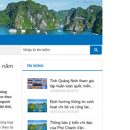
5 năm
TIN NÓNG
Tỉnh Quảng Ninh tham gia
tập huấn toàn quốc triển...
03/08/2026 08:40:07
Phòng
àm theo
Định hướng thông tin sinh
 người
ộ tỉnh,
hoạt chi bộ và công tác...
31/07/2026 09:05:00
Phòng họp
Thông báo ý kiến chỉ đạo
 theo tư
của Phó Chánh Văn...