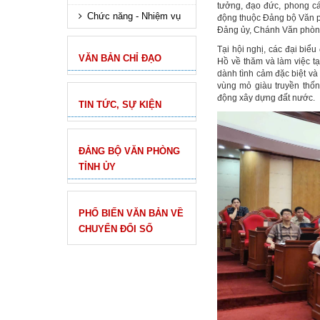
tưởng, đạo đức, phong cá
Chức năng - Nhiệm vụ
động thuộc Đảng bộ Văn p
Đảng ủy, Chánh Văn phòng 
Tại hội nghị, các đại biể
VĂN BẢN CHỈ ĐẠO
Hồ về thăm và làm việc t
dành tình cảm đặc biệt và
vùng mỏ giàu truyền thốn
động xây dựng đất nước.
TIN TỨC, SỰ KIỆN
ĐẢNG BỘ VĂN PHÒNG
TỈNH ỦY
PHỔ BIẾN VĂN BẢN VỀ
CHUYỂN ĐỔI SỐ