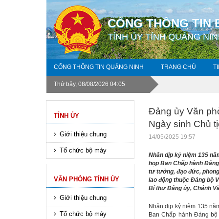
CỔNG THÔNG TIN 
TỈNH ỦY TỈNH QUẢNG NI
CỔNG THÔNG TIN QUẢNG NINH
TRANG CHỦ
T
Thứ bảy, 08/08/2026 04:05
Đảng ủy Văn phò
TỈNH ỦY
Ngày sinh Chủ t
Giới thiệu chung
14/05/2025 19:57
Tổ chức bộ máy
Nhân dịp kỷ niệm 135 năm 
họp Ban Chấp hành Đảng b
tư tưởng, đạo đức, phong
VĂN PHÒNG TỈNH ỦY
lao động thuộc Đảng bộ 
Bí thư Đảng ủy, Chánh Văn
Giới thiệu chung
Nhân dịp kỷ niệm 135 năm 
Tổ chức bộ máy
Ban Chấp hành Đảng bộ t