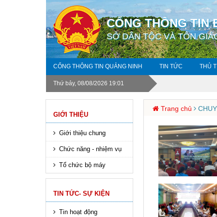
CỔNG THÔNG TIN 
SỞ DÂN TỘC VÀ TÔN GIÁ
CỔNG THÔNG TIN QUẢNG NINH
TIN TỨC
THỦ 
Thứ bảy, 08/08/2026 19:01
Trang chủ
CHUY
GIỚI THIỆU
Giới thiệu chung
Chức năng - nhiệm vụ
Tổ chức bộ máy
TIN TỨC- SỰ KIỆN
Tin hoạt động