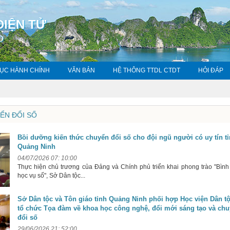
ĐIỆN TỬ
O
TỤC HÀNH CHÍNH
VĂN BẢN
HỆ THÔNG TTDL CTDT
HỎI ĐÁP
ỂN ĐỔI SỐ
Bồi dưỡng kiến thức chuyển đổi số cho đội ngũ người có uy tín t
Quảng Ninh
04/07/2026 07: 10:00
Thực hiện chủ trương của Đảng và Chính phủ triển khai phong trào "Bình
học vụ số", Sở Dân tộc...
Sở Dân tộc và Tôn giáo tỉnh Quảng Ninh phối hợp Học viện Dân t
tổ chức Tọa đàm về khoa học công nghệ, đổi mới sáng tạo và ch
đổi số
29/06/2026 21: 52:00