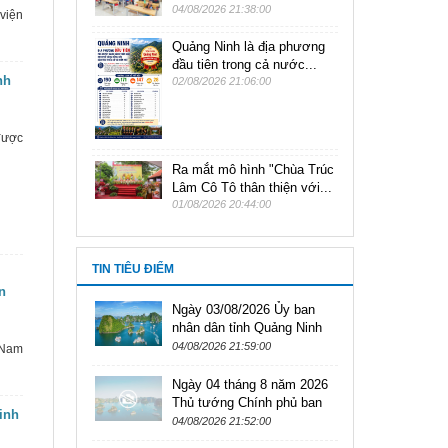
04/08/2026 21:38:00
viện
Quảng Ninh là địa phương
đầu tiên trong cả nước...
nh
02/08/2026 21:06:00
được
Ra mắt mô hình "Chùa Trúc
Lâm Cô Tô thân thiện với...
01/08/2026 20:44:00
TIN TIÊU ĐIỂM
n
Ngày 03/08/2026 Ủy ban
nhân dân tỉnh Quảng Ninh
ban hành văn bản số
04/08/2026 21:59:00
 Nam
3428/UBND-VHXH
Ngày 04 tháng 8 năm 2026
Thủ tướng Chính phủ ban
inh
hành Nghị định Số:
04/08/2026 21:52:00
307/2026/NĐ-CP