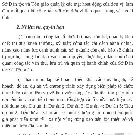
Sở Dân tộc và Tôn giáo quản lý các mặt hoạt động của đơn vị; làm
đầu mối quan hệ công tác với các đơn vị liên quan trong và ngoài
tỉnh.
2. Nhiệm vụ, quyền hạn
a) Tham mưu công tác tổ chức bộ máy, cán bộ, quản lý biên
chế; thi đua khen thưởng, kỷ luật; công tác cải cách hành chính,
nâng cao năng lực cạnh tranh cấp sở, ngành; công tác bảo vệ chính
trị nội bộ; công tác dân vận chính quyền, thực hiện dân chủ ở cơ
quan; công tác văn thư, lưu trữ và quản trị hành chính của Sở Dân
tộc và Tôn giáo.
b) Tham mưu lập kế hoạch triển khai các quy hoạch, kế
hoạch, đề án, dự án và chương trình; xây dựng biện pháp tổ chức
thực hiện các nhiệm vụ về lĩnh vực công tác dân tộc, tôn giáo trên
địa bàn tỉnh. Trực tiếp tham mưu tổng hợp và tổ chức thực hiện các
nội dung của Dự án 1; Dự án 2; Dự án 3; Dự án 4; Dự án 5; Tiểu
dự án 2, Tiểu dự án 3 Dự án 10 thuộc Chương trình mục tiêu quốc
gia phát triển kinh tế - xã hội vùng đồng bào dân tộc thiểu số và
miền núi trên địa bàn tỉnh.