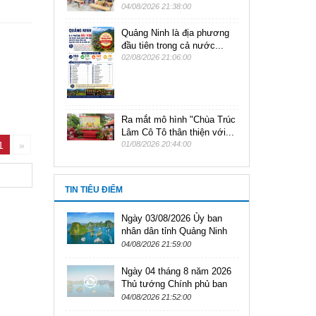
04/08/2026 21:38:00
Quảng Ninh là địa phương
đầu tiên trong cả nước...
02/08/2026 21:06:00
Ra mắt mô hình "Chùa Trúc
Lâm Cô Tô thân thiện với...
1
»
01/08/2026 20:44:00
TIN TIÊU ĐIỂM
Ngày 03/08/2026 Ủy ban
nhân dân tỉnh Quảng Ninh
ban hành văn bản số
04/08/2026 21:59:00
3428/UBND-VHXH
Ngày 04 tháng 8 năm 2026
Thủ tướng Chính phủ ban
hành Nghị định Số:
04/08/2026 21:52:00
307/2026/NĐ-CP