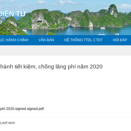
ĐIỆN TỬ
O
TỤC HÀNH CHÍNH
VĂN BẢN
HỆ THÔNG TTDL CTDT
HỎI ĐÁP
hành tiết kiệm, chống lãng phí năm 2020
phí 2020.signed.signed.pdf
Lượt xem