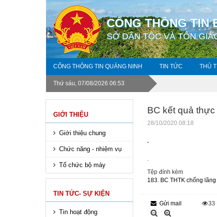
CỔNG THÔNG TIN 
SỞ DÂN TỘC VÀ TÔN GIÁ
CỔNG THÔNG TIN QUẢNG NINH
TIN TỨC
THỦ 
Thứ sáu, 07/08/2026 06:53
BC kết quả thực 
GIỚI THIỆU
28/10/2020 08:18
Giới thiệu chung
.
Chức năng - nhiệm vụ
.
Tổ chức bộ máy
Tệp đính kèm
183. BC THTK chống lãng 
TIN TỨC- SỰ KIỆN
Gửi mail
33
Tin hoạt động