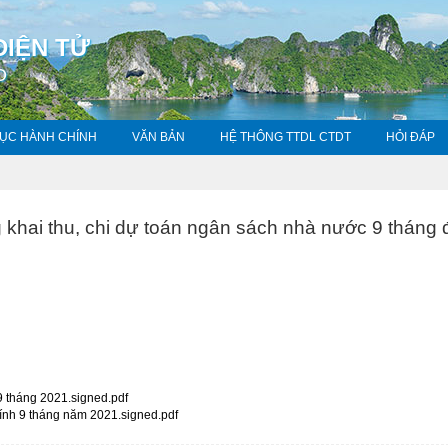
ĐIỆN TỬ
O
TỤC HÀNH CHÍNH
VĂN BẢN
HỆ THÔNG TTDL CTDT
HỎI ĐÁP
khai thu, chi dự toán ngân sách nhà nước 9 tháng 
 9 tháng 2021.signed.pdf
hính 9 tháng năm 2021.signed.pdf