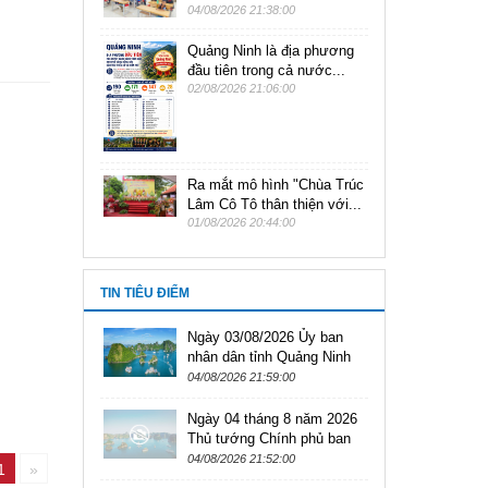
04/08/2026 21:38:00
Quảng Ninh là địa phương
đầu tiên trong cả nước...
02/08/2026 21:06:00
Ra mắt mô hình "Chùa Trúc
Lâm Cô Tô thân thiện với...
01/08/2026 20:44:00
TIN TIÊU ĐIỂM
Ngày 03/08/2026 Ủy ban
nhân dân tỉnh Quảng Ninh
ban hành văn bản số
04/08/2026 21:59:00
3428/UBND-VHXH
Ngày 04 tháng 8 năm 2026
Thủ tướng Chính phủ ban
hành Nghị định Số:
04/08/2026 21:52:00
1
»
307/2026/NĐ-CP