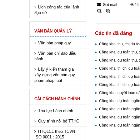
Gửi mail
45
Lịch công tác của lãnh
đạo sở
VĂN BẢN QUẢN LÝ
Các tin đã đăng
Văn bản pháp quy
Công khai thu, chi dự 
Công khai dự toán thu,
Văn bản chỉ đạo điều
hành
Công khai dự toán thu,
Công khai thi chi dự t
Lấy ý kiến tham gia
xây dựng văn bản quy
Công khai thi chi dự t
phạm pháp luật
Công khai thi chi dự t
Công khai quyết toán 
CẢI CÁCH HÀNH CHÍNH
Công khai dự toán ngâ
Công khai dự toán ngân
Thủ tục hành chính
Công khai dự toán ngâ
Quy trình nội bộ TTHC
Công khai dự toán ngâ
HTQLCL theo TCVN
ISO 9001 : 2015