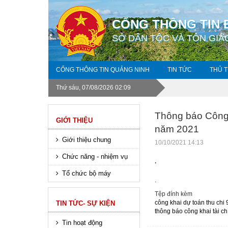
CỔNG THÔNG TIN 
SỞ DÂN TỘC VÀ TÔN GIÁ
CỔNG THÔNG TIN QUẢNG NINH
TIN TỨC
THỦ 
Thứ sáu, 07/08/2026 02:09
Thông báo Công 
GIỚI THIỆU
năm 2021
Giới thiệu chung
10/10/2021 14:13
Chức năng - nhiệm vụ
.
Tổ chức bộ máy
.
Tệp đính kèm
công khai dự toán thu chi
TIN TỨC- SỰ KIỆN
thông báo công khai tài c
Tin hoạt động