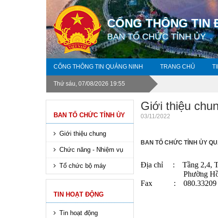
CỔNG THÔNG TIN 
BAN TỔ CHỨC TỈNH ỦY
CỔNG THÔNG TIN QUẢNG NINH
TRANG CHỦ
T
Thứ sáu, 07/08/2026 19:55
Giới thiệu chu
BAN TỔ CHỨC TỈNH ỦY
03/11/2022
Giới thiệu chung
BAN TỔ CHỨC TỈNH ỦY Q
Chức năng - Nhiệm vụ
Địa chỉ : Tầng 2,4, Tr
Tổ chức bộ máy
Phường Hồng Hà,
Fax : 080.33209
TIN HOẠT ĐỘNG
Tin hoạt động