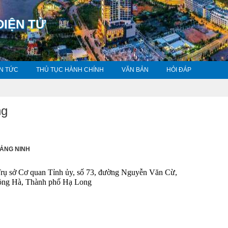
ĐIỆN TỬ
IN TỨC
THỦ TỤC HÀNH CHÍNH
VĂN BẢN
HỎI ĐÁP
ng
UẢNG NINH
ụ sở Cơ quan Tỉnh ủy, số 73, đường Nguyễn Văn Cừ,
 Thành phố Hạ Long