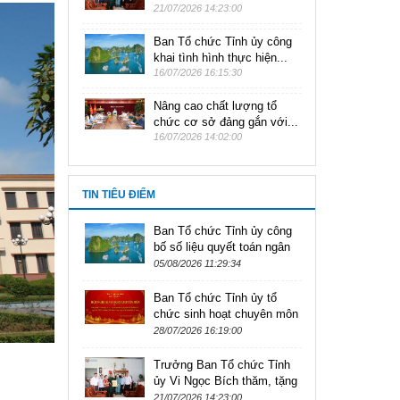
21/07/2026 14:23:00
Ban Tổ chức Tỉnh ủy công
khai tình hình thực hiện...
16/07/2026 16:15:30
Nâng cao chất lượng tổ
chức cơ sở đảng gắn với...
16/07/2026 14:02:00
TIN TIÊU ĐIỂM
Ban Tổ chức Tỉnh ủy công
bố số liệu quyết toán ngân
sách nhà nước năm 2025
05/08/2026 11:29:34
Ban Tổ chức Tỉnh ủy tổ
chức sinh hoạt chuyên môn
về một số nội dung Quy
28/07/2026 16:19:00
định số 208-QĐ/TW về Thi
hành...
Trưởng Ban Tổ chức Tỉnh
ủy Vi Ngọc Bích thăm, tặng
quà người có công
21/07/2026 14:23:00