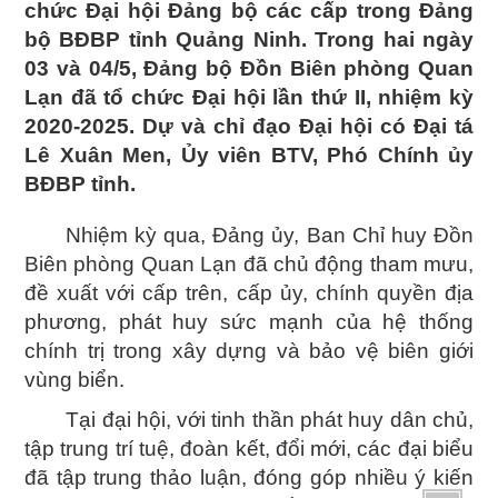
chức Đại hội Đảng bộ các cấp trong Đảng
bộ BĐBP tỉnh Quảng Ninh.
Trong hai ngày
03
và
04
/
5
, Đảng bộ Đồn Biên phòng
Quan
Lạn
đã tổ chức Đại hội lần thứ
II
, nhiệm kỳ
2020-2025. Dự và chỉ đạo Đại hội có Đại tá
Lê Xuân Men
,
Ủy viên BTV
,
Phó
Chính ủy
BĐBP tỉnh.
Nhiệm kỳ qua, Đảng ủy, Ban Chỉ huy Đồn
Biên phòng Quan Lạn đã chủ động tham mưu,
đề xuất với cấp trên, cấp ủy, chính quyền địa
phương, phát huy sức mạnh của hệ thống
chính trị trong xây dựng và bảo vệ biên giới
vùng biển.
Tại đại hội, với tinh thần phát huy dân chủ,
tập trung trí tuệ, đoàn kết, đổi mới, các đại biểu
đã tập trung thảo luận, đóng góp nhiều ý kiến