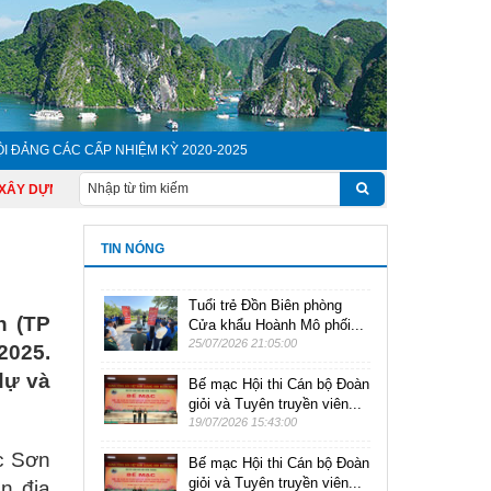
ỘI ĐẢNG CÁC CẤP NHIỆM KỲ 2020-2025
 DỰNG VÀ BẢO VỆ CHỦ QUYỀN LÃNH THỔ, AN NINH BIÊN GIỚI QUỐC GIA"
TIN NÓNG
Tuổi trẻ Đồn Biên phòng
n (TP
Cửa khẩu Hoành Mô phối...
25/07/2026 21:05:00
2025.
dự và
Bế mạc Hội thi Cán bộ Đoàn
giỏi và Tuyên truyền viên...
19/07/2026 15:43:00
c Sơn
Bế mạc Hội thi Cán bộ Đoàn
giỏi và Tuyên truyền viên...
n địa