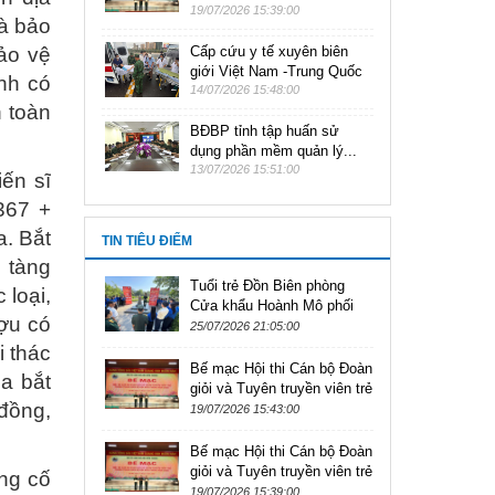
19/07/2026 15:39:00
và bảo
bảo vệ
Cấp cứu y tế xuyên biên
giới Việt Nam -Trung Quốc
anh có
14/07/2026 15:48:00
n toàn
BĐBP tỉnh tập huấn sử
dụng phần mềm quản lý...
13/07/2026 15:51:00
ến sĩ
367 +
a. Bắt
TIN TIÊU ĐIỂM
, tàng
Tuổi trẻ Đồn Biên phòng
 loại,
Cửa khẩu Hoành Mô phối
ợu có
hợp tổ chức các hoạt động
25/07/2026 21:05:00
tri ân ngày thương binh liệt
i thác
sĩ
Bế mạc Hội thi Cán bộ Đoàn
óa bắt
giỏi và Tuyên truyền viên trẻ
 đồng,
trong thanh niên Bộ đội Biên
19/07/2026 15:43:00
phòng năm 2026
Bế mạc Hội thi Cán bộ Đoàn
giỏi và Tuyên truyền viên trẻ
ng cố
trong thanh niên Bộ đội Biên
19/07/2026 15:39:00