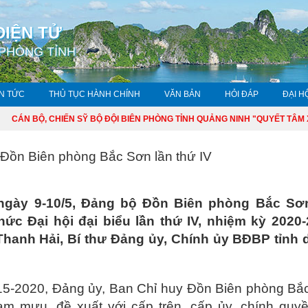
ĐIỆN TỬ
 PHÒNG TỈNH
IN TỨC
THỦ TỤC HÀNH CHÍNH
VĂN BẢN
HỎI ĐÁP
ĐẠI H
CÁN BỘ, CHIẾN SỸ BỘ ĐỘI BIÊN PHÒNG TỈNH QUẢNG NINH "QUYẾT TÂM XÂY
 Đồn Biên phòng Bắc Sơn lần thứ IV
ày 9-10/5, Đảng bộ Đồn Biên phòng Bắc Sơ
hức Đại hội đại biểu lần thứ IV, nhiệm kỳ 2020-
Thanh Hải, Bí thư Đảng ủy, Chính ủy BĐBP tỉnh 
2020, Đảng ủy, Ban Chỉ huy Đồn Biên phòng Bắ
m mưu, đề xuất với cấp trên, cấp ủy, chính quyề