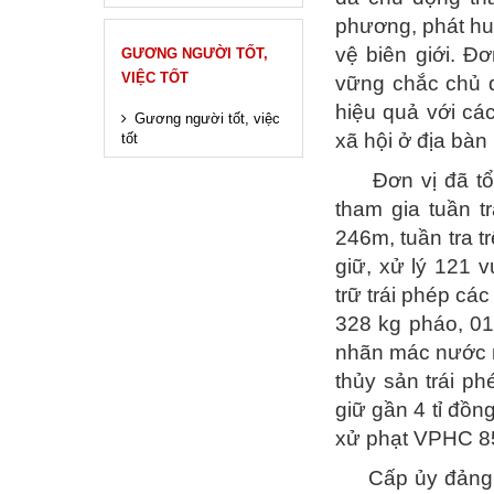
phương, phát hu
vệ biên giới. Đ
GƯƠNG NGƯỜI TỐT,
VIỆC TỐT
vững chắc chủ qu
hiệu quả với các
Gương người tốt, việc
xã hội ở địa bàn
tốt
Đơn vị đã tổ ch
tham gia tuần 
246m, tuần tra t
giữ, xử lý 121 
trữ trái phép cá
328 kg pháo, 01
nhãn mác nước n
thủy sản trái ph
giữ gần 4 tỉ đồn
xử phạt VPHC 85
Cấp ủy đảng bộ