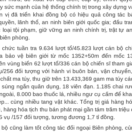
y sức mạnh của hệ thống chính trị trong xây dựng 
ơn vị đã triển khai đồng bộ có hiệu quả công tác 
yền, lãnh thổ, an ninh biên giới quốc gia; đấu tr
 loại tội phạm, giữ vững an ninh chính trị, trật tự a
 biên phòng.
ức tuần tra 9.634 lượt tổ/45.823 lượt cán bộ chi
tra bảo vệ biên giới từ mốc 1352+50m đến mốc 1
rên vùng biển 62 lượt tổ/336 cán bộ chiến sĩ tham gi
vụ/256 đối tượng với hành vi buôn bán, vận chuyển
c chất ma túy, thu giữ trên 13.433,369 gam ma túy các
 súng ngắn quân dụng, 18 viên đạn. 1.185 chai rư
goài, 8.000 bao thuốc lá, nhiều ngư cụ cấm để kha
ép... cùng nhiều tang vật khác. Tổng trị giá hàng h
g, hàng hóa tịch thu bán phát mại gần tám trăm triệu
 vụ /157 đối tượng, tương đương 1,7 tỉ đồng.
 cũng làm tốt công tác đối ngoại Biên phòng, củ