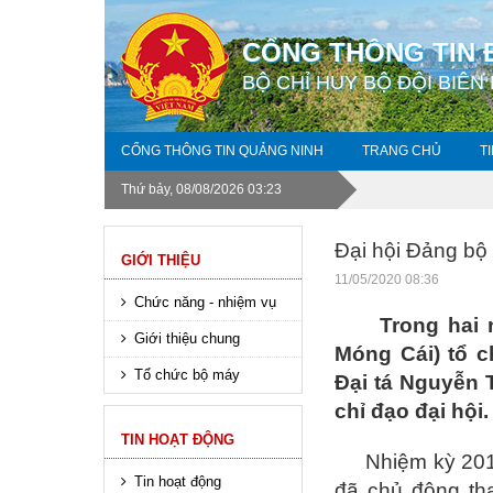
CỔNG THÔNG TIN 
BỘ CHỈ HUY BỘ ĐỘI BIÊN
CỔNG THÔNG TIN QUẢNG NINH
TRANG CHỦ
T
Thứ bảy, 08/08/2026 03:23
Đại hội Đảng bộ
GIỚI THIỆU
11/05/2020 08:36
Chức năng - nhiệm vụ
Trong hai ng
Giới thiệu chung
Móng Cái) tổ c
Tổ chức bộ máy
Đại tá Nguyễn 
chỉ đạo đại hội.
TIN HOẠT ĐỘNG
Nhiệm kỳ 2015-
Tin hoạt động
đã chủ động tha