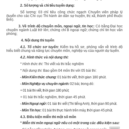
2.
Số lượng và chỉ tiêu tuyển dụng:
Số lượng: 03 chỉ tiêu công chức ngạch Chuyên viên pháp lý
(tuyển cho các Chi cục Thi hành án dân sự huyện, thị xã, thành phố thuộc
tỉnh).
3. Về trình độ chuyên môn, ngoại ngữ, tin học:
Có bằng Đại học
chuyên ngành Luật trở lên; chứng chỉ B ngoại ngữ; chứng chỉ tin học văn
phòng;
4. Nội dung thi tuyển
4.1. Tổ chức sơ tuyển:
Kiểm tra hồ sơ, phỏng vấn về trình độ
hiểu biết chung và năng lực chuyên môn, nghiệp vụ của người dự tuyển.
4.2. Hình thức và nội dung thi:
* Hình thức thi:
Thi viết và thi trắc nghiệm
* Nội dung thi:
Bao gồm 04 môn thi với 05 bài thi:
- Môn Kiến thức chung:
01 bài thi viết, thời gian 180 phút.
- Môn Nghiệp vụ chuyên ngành:
02 bài, trong đó:
+ 01 bài thi viết, thời gian 180 phút;
+
01 bài thi trắc nghiệm, thời gian 45 phút.
- Môn Ngoại ngữ:
01 bài thi viết (Thi tiếng Anh), thời gian 90 phút.
- Môn Tin học
: 01 bài thi thực hành trên máy, thời gian 45 phút.
4.3. Điều kiện miễn thi một số môn
* Miễn thi môn ngoại ngữ nếu có một trong các điều kiện sau: