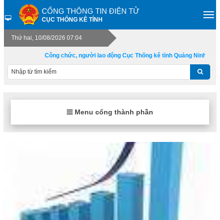
CỔNG THÔNG TIN ĐIỆN TỬ
CỤC THỐNG KÊ TỈNH
Thứ hai, 10/08/2026 07:04
Công chức, người lao động Cục Thống kê tỉnh Quảng Ninh sống v
Menu cổng thành phần