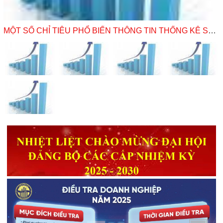
MỘT SỐ CHỈ TIÊU PHỔ BIẾN THÔNG TIN THỐNG KÊ SƠ BỘ NĂM 2025
05/08/2026 3:43:00 CH