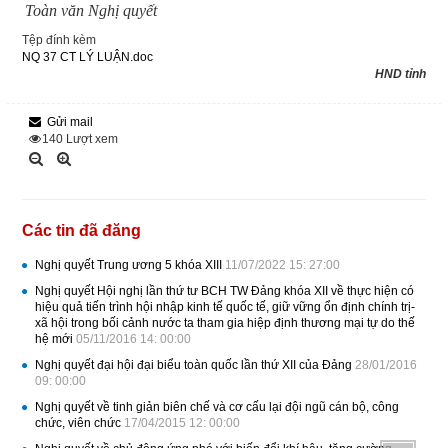
Toàn văn Nghị quyết
Tệp đính kèm
NQ 37 CT LÝ LUẬN.doc
HND tỉnh
Gửi mail
140
Lượt xem
Các tin đã đăng
Nghị quyết Trung ương 5 khóa XIII
11/07/2022 15: 27:00
Nghị quyết Hội nghị lần thứ tư BCH TW Đảng khóa XII về thực hiện có
hiệu quả tiến trình hội nhập kinh tế quốc tế, giữ vững ổn định chính trị-
xã hội trong bối cảnh nước ta tham gia hiệp định thương mại tự do thế
hệ mới
05/11/2016 14: 00:00
Nghị quyết đại hội đại biểu toàn quốc lần thứ XII của Đảng
28/01/2016
09: 00:00
Nghị quyết về tinh giản biên chế và cơ cấu lại đội ngũ cán bộ, công
chức, viên chức
17/04/2015 12: 00:00