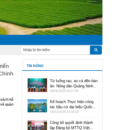
riển
TIN NÓNG
 Chính
Từ luống rau, ao cá đến bàn
ăn: Nông dân Quảng Ninh...
08/06/2026 09:17:00
 sách hỗ
Kế hoạch Thực hiện công
 về quản
tác bầu cử đại biểu Quốc...
19/01/2026 14:35:00
Công bố quyết định thành
lập Đảng bộ MTTQ Việt...