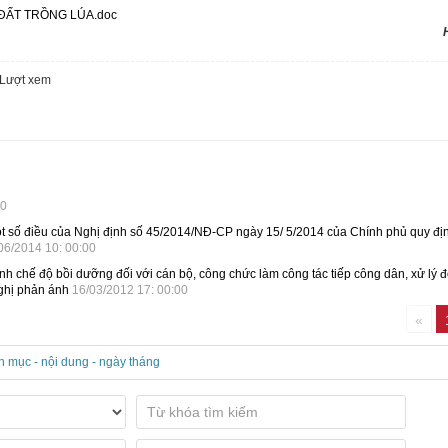
 ĐẤT TRỒNG LÚA.doc
Lượt xem
00
 số điều của Nghị định số 45/2014/NĐ-CP ngày 15/ 5/2014 của Chính phủ quy đị
06/2014 10: 00:00
định chế độ bồi dưỡng đối với cán bộ, công chức làm công tác tiếp công dân, xử lý 
 nghị phản ánh
16/03/2012 17: 00:00
«
n mục - nội dung - ngày tháng