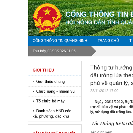
CỔNG THÔNG TIN 
HỘI NÔNG DÂN TỈNH QUẢ
CỔNG THÔNG TIN QUẢNG NINH
TRANG CHỦ
T
Thứ bảy, 08/08/2026 11:05
Thông tư hướng d
GIỚI THIỆU
đất trồng lúa t
Giới thiệu chung
phủ về quản lý, 
23/11/2012 17:00
Chức năng - nhiệm vụ
Tổ chức bộ máy
Ngày 23/11/2012, Bộ Tài
trợ để bảo vệ và phát tr
Danh sách HND các
lý, sử dụng đất trồng lúa.
xã, phường, đặc khu
Tải Thông tư tại đ
Tệp đính kèm