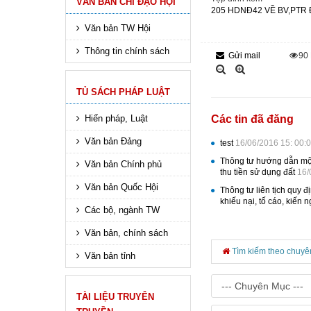
VĂN BẢN CHỈ ĐẠO HỘI
205 HDNĐ42 VỀ BV,PTR
Văn bản TW Hội
Thông tin chính sách
Gửi mail
90
TỦ SÁCH PHÁP LUẬT
Hiến pháp, Luật
Các tin đã đăng
Văn bản Đảng
test
16/06/2016 15: 00:
Thông tư hướng dẫn một
Văn bản Chính phủ
thu tiền sử dụng đất
16/
Văn bản Quốc Hội
Thông tư liên tịch quy 
khiếu nại, tố cáo, kiến
Các bộ, ngành TW
Văn bản, chính sách
Tìm kiếm theo chuyê
Văn bản tỉnh
TÀI LIỆU TRUYÊN