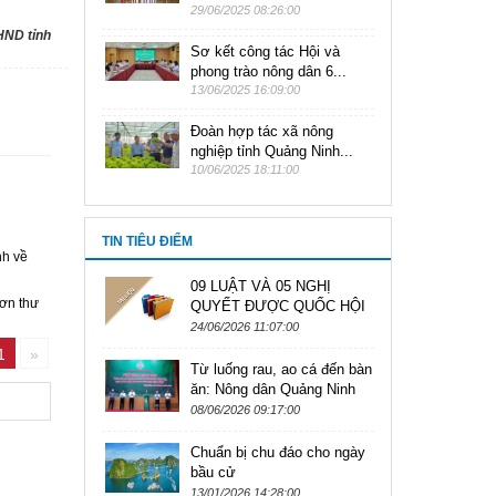
29/06/2025 08:26:00
HND tỉnh
Sơ kết công tác Hội và
phong trào nông dân 6...
13/06/2025 16:09:00
Đoàn hợp tác xã nông
nghiệp tỉnh Quảng Ninh...
10/06/2025 18:11:00
TIN TIÊU ĐIỂM
nh về
09 LUẬT VÀ 05 NGHỊ
đơn thư
QUYẾT ĐƯỢC QUỐC HỘI
KHÓA XVI THÔNG QUA
24/06/2026 11:07:00
TẠI KỲ HỌP THỨ NHẤT
1
»
Từ luống rau, ao cá đến bàn
ăn: Nông dân Quảng Ninh
bắt tay làm thực phẩm sạch
08/06/2026 09:17:00
Chuẩn bị chu đáo cho ngày
bầu cử
13/01/2026 14:28:00