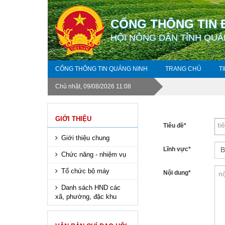
CỔNG THÔNG TIN 
HỘI NÔNG DÂN TỈNH QUẢ
CỔNG THÔNG TIN QUẢNG NINH
TRANG CHỦ
T
Chủ nhật, 09/08/2026 11:08
GIỚI THIỆU
Tiêu đề
*
Giới thiệu chung
Lĩnh vực
*
Chức năng - nhiệm vụ
Tổ chức bộ máy
Nội dung
*
Danh sách HND các
xã, phường, đặc khu