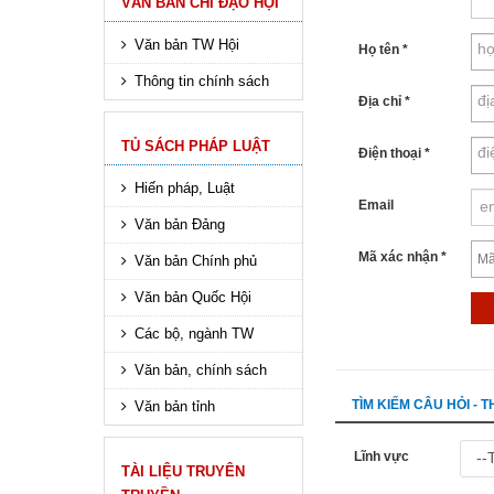
VĂN BẢN CHỈ ĐẠO HỘI
Văn bản TW Hội
Họ tên
*
Thông tin chính sách
Địa chỉ
*
TỦ SÁCH PHÁP LUẬT
Điện thoại
*
Hiến pháp, Luật
Email
Văn bản Đảng
Mã xác nhận
*
Văn bản Chính phủ
Văn bản Quốc Hội
Các bộ, ngành TW
Văn bản, chính sách
TÌM KIẾM CÂU HỎI -
Văn bản tỉnh
Lĩnh vực
TÀI LIỆU TRUYÊN