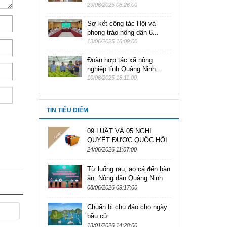
29/06/2025 08:26:00
Sơ kết công tác Hội và
phong trào nông dân 6...
13/06/2025 16:09:00
Đoàn hợp tác xã nông
nghiệp tỉnh Quảng Ninh...
10/06/2025 18:11:00
TIN TIÊU ĐIỂM
09 LUẬT VÀ 05 NGHỊ
QUYẾT ĐƯỢC QUỐC HỘI
KHÓA XVI THÔNG QUA
24/06/2026 11:07:00
TẠI KỲ HỌP THỨ NHẤT
Từ luống rau, ao cá đến bàn
ăn: Nông dân Quảng Ninh
bắt tay làm thực phẩm sạch
08/06/2026 09:17:00
Chuẩn bị chu đáo cho ngày
bầu cử
13/01/2026 14:28:00