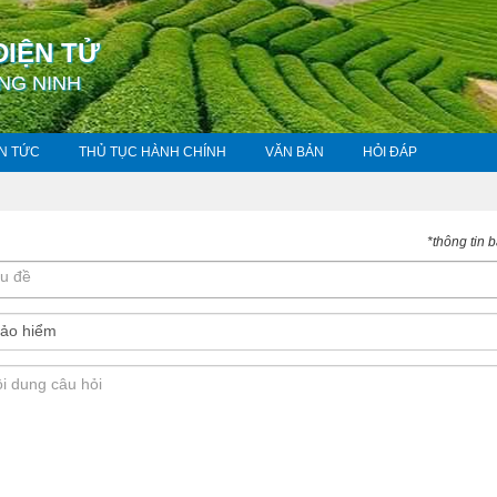
ĐIỆN TỬ
NG NINH
IN TỨC
THỦ TỤC HÀNH CHÍNH
VĂN BẢN
HỎI ĐÁP
*
thông tin 