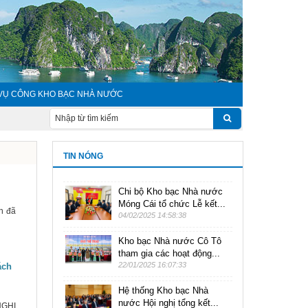
 VỤ CÔNG KHO BẠC NHÀ NƯỚC
TIN NÓNG
Chi bộ Kho bạc Nhà nước
Móng Cái tổ chức Lễ kết...
h đã
04/02/2025 14:58:38
Kho bạc Nhà nước Cô Tô
tham gia các hoạt động...
22/01/2025 16:07:33
ách
Hệ thống Kho bạc Nhà
nước Hội nghị tổng kết...
NGHỊ