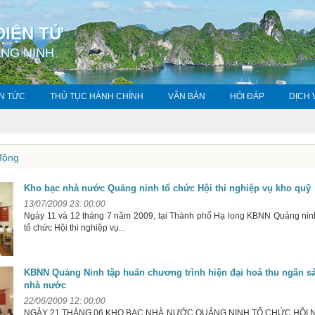
ĐIỆN TỬ
NG NINH
IN TỨC
THỦ TỤC HÀNH CHÍNH
VĂN BẢN
HỎI ĐÁP
DỊCH
động
Kho bạc nhà nước Quảng ninh tổ chức Hội thi nghiệp vụ kho quỹ
13/07/2009 23: 00:00
Ngày 11 và 12 tháng 7 năm 2009, tại Thành phố Hạ long KBNN Quảng nin
tổ chức Hội thi nghiệp vụ...
KBNN Quảng Ninh tập huấn chương trình hiện đại hoá thu ngân s
nhà nước
22/06/2009 12: 00:00
NGÀY 21 THÁNG 06 KHO BẠC NHÀ NƯỚC QUẢNG NINH TỔ CHỨC HỘI 