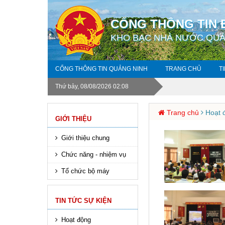
CỔNG THÔNG TIN 
KHO BẠC NHÀ NƯỚC QUẢ
CỔNG THÔNG TIN QUẢNG NINH
TRANG CHỦ
T
Thứ bảy, 08/08/2026 02:08
Trang chủ
Hoạt 
GIỚI THIỆU
Giới thiệu chung
Chức năng - nhiệm vụ
Tổ chức bộ máy
TIN TỨC SỰ KIỆN
Hoạt động