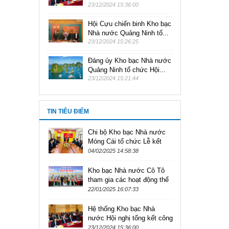
23/12/2024 15:36:00
Hội Cựu chiến binh Kho bạc
Nhà nước Quảng Ninh tổ...
23/12/2024 15:26:25
Đảng ủy Kho bạc Nhà nước
Quảng Ninh tổ chức Hội...
23/12/2024 15:21:44
TIN TIÊU ĐIỂM
Chi bộ Kho bạc Nhà nước
Móng Cái tổ chức Lễ kết
nạp Đảng viên mới năm
04/02/2025 14:58:38
2025
Kho bạc Nhà nước Cô Tô
tham gia các hoạt động thể
thao chào mừng kỷ niệm 95
22/01/2025 16:07:33
năm Ngày thành lập Đảng
Cộng...
Hệ thống Kho bạc Nhà
nước Hội nghị tổng kết công
tác năm 2024 và triển khai
23/12/2024 15:36:00