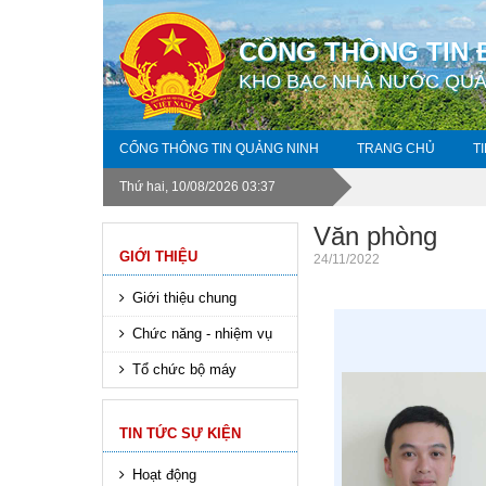
CỔNG THÔNG TIN 
KHO BẠC NHÀ NƯỚC QUẢ
CỔNG THÔNG TIN QUẢNG NINH
TRANG CHỦ
T
Thứ hai, 10/08/2026 03:37
Văn phòng
GIỚI THIỆU
24/11/2022
Giới thiệu chung
Chức năng - nhiệm vụ
Tổ chức bộ máy
TIN TỨC SỰ KIỆN
Hoạt động