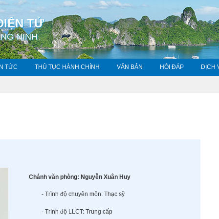
ĐIỆN TỬ
NG NINH
IN TỨC
THỦ TỤC HÀNH CHÍNH
VĂN BẢN
HỎI ĐÁP
DỊCH
Chánh văn phòng: Nguyễn Xuân Huy
- Trình độ chuyên môn: Thạc sỹ
- Trình độ LLCT: Trung cấp