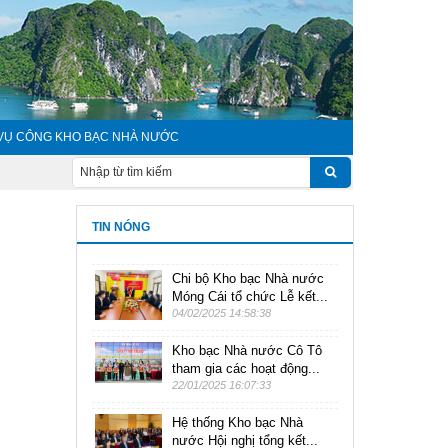
 VỤ CÔNG KHO BẠC NHÀ NƯỚC
TIN NÓNG
Chi bộ Kho bạc Nhà nước
Móng Cái tổ chức Lễ kết...
04/02/2025 14:58:38
Kho bạc Nhà nước Cô Tô
tham gia các hoạt động...
22/01/2025 16:07:33
Hệ thống Kho bạc Nhà
nước Hội nghị tổng kết...