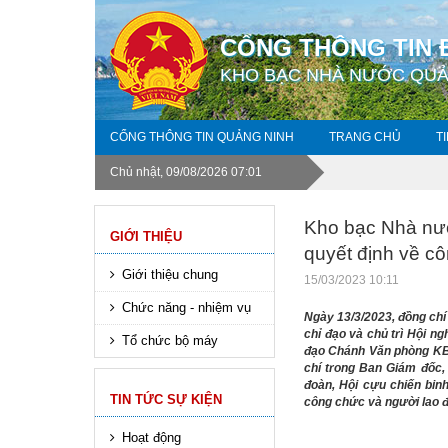
CỔNG THÔNG TIN 
KHO BẠC NHÀ NƯỚC QUẢ
CỔNG THÔNG TIN QUẢNG NINH
TRANG CHỦ
T
Chủ nhật, 09/08/2026 07:01
Kho bạc Nhà nướ
GIỚI THIỆU
quyết định về c
Giới thiệu chung
15/03/2023 10:11
Chức năng - nhiệm vụ
Ngày 13/3/2023, đồng ch
chỉ đạo và chủ trì Hội n
Tổ chức bộ máy
đạo Chánh Văn phòng KBN
chí trong Ban Giám đốc,
đoàn, Hội cựu chiến bin
TIN TỨC SỰ KIỆN
công chức và người lao đ
Hoạt động