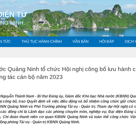
ĐIỆN TỬ
NG NINH
IN TỨC
THỦ TỤC HÀNH CHÍNH
VĂN BẢN
HỎI ĐÁP
DỊCH
c Quảng Ninh tổ chức Hội nghị công bố lưu hành 
ông tác cán bộ năm 2023
í Nguyễn Thành Nam - Bí thư Đảng ủy, Giám đốc Kho bạc Nhà nước (KBNN) Qu
ghị công bố, trao Quyết định về việc điều động và bổ nhiệm công chức giữ chức
N Quảng Ninh và Phó Trưởng phòng Tài vụ - Quản trị. Tham dự Hội nghị có 
 các đồng chí là Lãnh đạo các phòng chuyên môn, nghiệp vụ; Đại diện Đảng 
h, Chi đoàn thanh niên cơ quan KBNN Quảng Ninh và toàn thể công chức Vă
ộng phòng Tài vụ - Quản trị KBNN Quảng Ninh.