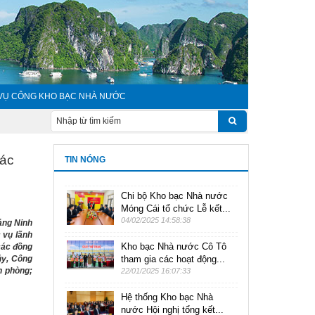
 VỤ CÔNG KHO BẠC NHÀ NƯỚC
các
TIN NÓNG
Chi bộ Kho bạc Nhà nước
Móng Cái tổ chức Lễ kết...
04/02/2025 14:58:38
ảng Ninh
 vụ lãnh
Kho bạc Nhà nước Cô Tô
các đồng
ủy, Công
tham gia các hoạt động...
n phòng;
22/01/2025 16:07:33
Hệ thống Kho bạc Nhà
nước Hội nghị tổng kết...