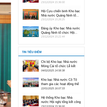
23/12/2024 15:36:00
Hội Cựu chiến binh Kho bạc
Nhà nước Quảng Ninh tổ...
23/12/2024 15:26:25
Đảng ủy Kho bạc Nhà nước
Quảng Ninh tổ chức Hội...
23/12/2024 15:21:44
TIN TIÊU ĐIỂM
Chi bộ Kho bạc Nhà nước
Móng Cái tổ chức Lễ kết
nạp Đảng viên mới năm
04/02/2025 14:58:38
2025
Kho bạc Nhà nước Cô Tô
tham gia các hoạt động thể
thao chào mừng kỷ niệm 95
22/01/2025 16:07:33
năm Ngày thành lập Đảng
Cộng...
Hệ thống Kho bạc Nhà
nước Hội nghị tổng kết công
tác năm 2024 và triển khai
23/12/2024 15:36:00