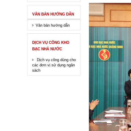
VĂN BẢN HƯỚNG DẪN
Văn bản hướng dẫn
DỊCH VỤ CÔNG KHO
BẠC NHÀ NƯỚC
Dịch vụ công dùng cho
các đơn vị sử dụng ngân
sách