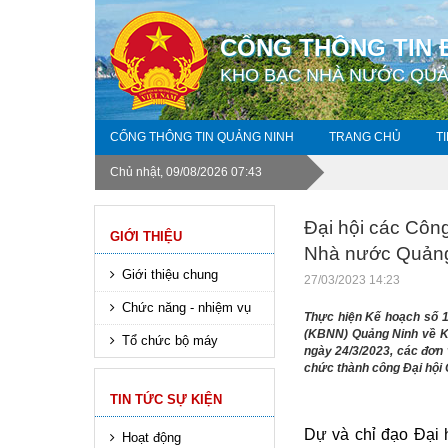
CỔNG THÔNG TIN 
KHO BẠC NHÀ NƯỚC QUẢ
CỔNG THÔNG TIN QUẢNG NINH
TRANG CHỦ
T
Chủ nhật, 09/08/2026 07:43
Đại hội các Côn
GIỚI THIỆU
Nhà nước Quảng
Giới thiệu chung
27/03/2023 14:23
Chức năng - nhiệm vụ
Thực hiện Kế hoạch số 
(KBNN) Quảng Ninh về Kế
Tổ chức bộ máy
ngày 24/3/2023, các đơn
chức thành công Đại hội
TIN TỨC SỰ KIỆN
Dự và chỉ đạo Đại 
Hoạt động