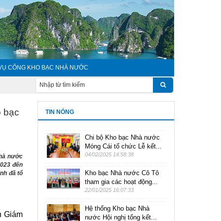
 VỤ CÔNG KHO BẠC NHÀ NƯỚC
o bạc
TIN NÓNG
Chi bộ Kho bạc Nhà nước
Móng Cái tổ chức Lễ kết...
04/02/2025 14:58:38
Nhà nước
2023 đến
Kho bạc Nhà nước Cô Tô
nh đã tổ
tham gia các hoạt động...
22/01/2025 16:07:33
Hệ thống Kho bạc Nhà
n Giám
nước Hội nghị tổng kết...