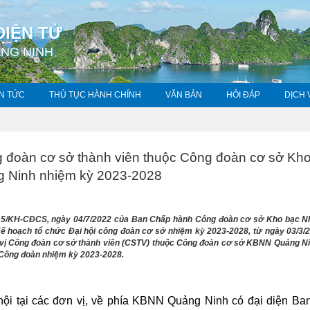
ĐIỆN TỬ
NG NINH
IN TỨC
THỦ TỤC HÀNH CHÍNH
VĂN BẢN
HỎI ĐÁP
DỊCH
g đoàn cơ sở thành viên thuộc Công đoàn cơ sở Kh
 Ninh nhiệm kỳ 2023-2028
15/KH-CĐCS, ngày 04/7/2022 của Ban Chấp hành Công đoàn cơ sở Kho bạc 
 hoạch tổ chức Đại hội công đoàn cơ sở nhiệm kỳ 2023-2028, từ ngày 03/3/
 vị Công đoàn cơ sở thành viên (CSTV) thuộc Công đoàn cơ sở KBNN Quảng Ni
 Công đoàn nhiệm kỳ 2023-2028.
hội tại các đơn vị, về phía KBNN Quảng Ninh có đại diện Ba