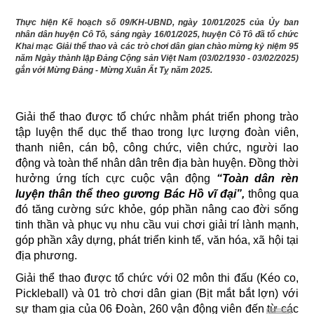
Thực hiện Kế hoạch số 09/KH-UBND, ngày 10/01/2025 của Ủy ban
nhân dân huyện Cô Tô, sáng ngày 16/01/2025, huyện Cô Tô đã tổ chức
Khai mạc Giải thể thao và các trò chơi dân gian chào mừng kỷ niệm 95
năm Ngày thành lập Đảng Cộng sản Việt Nam (03/02/1930 - 03/02/2025)
gắn với Mừng Đảng - Mừng Xuân Ất Tỵ năm 2025.
Giải thể thao được tổ chức nhằm phát triển phong trào
tập luyện thể dục thể thao trong lực lượng đoàn viên,
thanh niên, cán bộ, công chức, viên chức, người lao
động và toàn thể nhân dân trên địa bàn huyện. Đồng thời
hưởng ứng tích cực cuộc vận động
“Toàn dân rèn
luyện thân thể theo gương Bác Hồ vĩ đại”,
thông qua
đó tăng cường sức khỏe, góp phần nâng cao đời sống
tinh thần và phục vụ nhu cầu vui chơi giải trí lành mạnh,
góp phần xây dựng, phát triển kinh tế, văn hóa, xã hội tại
địa phương.
Giải thể thao được tổ chức với 02 môn thi đấu (Kéo co,
Pickleball) và 01 trò chơi dân gian (Bịt mắt bắt lợn) với
sự tham gia của 06 Đoàn, 260 vận động viên đến từ các